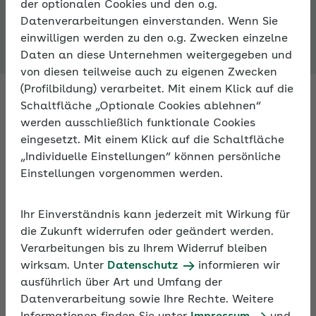
der optionalen Cookies und den o.g.
Expertenforum
Datenverarbeitungen einverstanden. Wenn Sie
einwilligen werden zu den o.g. Zwecken einzelne
Daten an diese Unternehmen weitergegeben und
von diesen teilweise auch zu eigenen Zwecken
(Profilbildung) verarbeitet. Mit einem Klick auf die
Schaltfläche „Optionale Cookies ablehnen“
werden ausschließlich funktionale Cookies
Fachleute antworten auf Ihre
eingesetzt. Mit einem Klick auf die Schaltfläche
Fragen zur Sozialversicherung
„Individuelle Einstellungen“ können persönliche
Einstellungen vorgenommen werden.
Fragen Sie Fachleute zu allen Aspekten der
Sozialversicherung – im Expertenforum der AOK. An
Ihr Einverständnis kann jederzeit mit Wirkung für
Arbeitstagen bekommen Sie innerhalb von 24
die Zukunft widerrufen oder geändert werden.
Stunden eine Antwort.
Verarbeitungen bis zu Ihrem Widerruf bleiben
wirksam. Unter
Datenschutz
informieren wir
ausführlich über Art und Umfang der
Darüber hinaus können Sie sich im Expertenforum
Datenverarbeitung sowie Ihre Rechte. Weitere
mit anderen Nutzern zu persönlichen Erfahrungen