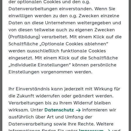
der optionalen Cookies und den o.g.
Expertenforum
Datenverarbeitungen einverstanden. Wenn Sie
einwilligen werden zu den o.g. Zwecken einzelne
Daten an diese Unternehmen weitergegeben und
von diesen teilweise auch zu eigenen Zwecken
(Profilbildung) verarbeitet. Mit einem Klick auf die
Schaltfläche „Optionale Cookies ablehnen“
werden ausschließlich funktionale Cookies
Fachleute antworten auf Ihre
eingesetzt. Mit einem Klick auf die Schaltfläche
Fragen zur Sozialversicherung
„Individuelle Einstellungen“ können persönliche
Einstellungen vorgenommen werden.
Fragen Sie Fachleute zu allen Aspekten der
Sozialversicherung – im Expertenforum der AOK. An
Ihr Einverständnis kann jederzeit mit Wirkung für
Arbeitstagen bekommen Sie innerhalb von 24
die Zukunft widerrufen oder geändert werden.
Stunden eine Antwort.
Verarbeitungen bis zu Ihrem Widerruf bleiben
wirksam. Unter
Datenschutz
informieren wir
ausführlich über Art und Umfang der
Darüber hinaus können Sie sich im Expertenforum
Datenverarbeitung sowie Ihre Rechte. Weitere
mit anderen Nutzern zu persönlichen Erfahrungen