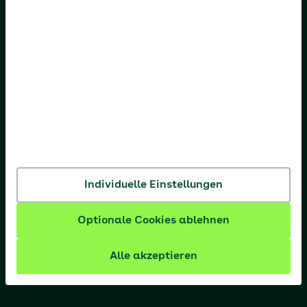
AOK Bremen/Bremerhaven
AOK Hessen
AOK Niedersachsen
AOK Nordost
AOK NordWest
AOK PLUS
AOK Rheinland-Pfalz/Saarland
Individuelle Einstellungen
AOK Rheinland/Hamburg
Optionale Cookies ablehnen
AOK Sachsen-Anhalt
Alle akzeptieren