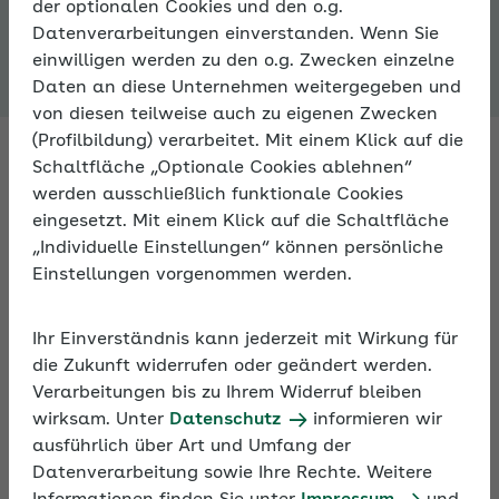
der optionalen Cookies und den o.g.
Expertenforum
Datenverarbeitungen einverstanden. Wenn Sie
einwilligen werden zu den o.g. Zwecken einzelne
Daten an diese Unternehmen weitergegeben und
von diesen teilweise auch zu eigenen Zwecken
(Profilbildung) verarbeitet. Mit einem Klick auf die
Schaltfläche „Optionale Cookies ablehnen“
werden ausschließlich funktionale Cookies
Fachleute antworten auf Ihre
eingesetzt. Mit einem Klick auf die Schaltfläche
Fragen zur Sozialversicherung
„Individuelle Einstellungen“ können persönliche
Einstellungen vorgenommen werden.
Fragen Sie Fachleute zu allen Aspekten der
Sozialversicherung – im Expertenforum der AOK. An
Ihr Einverständnis kann jederzeit mit Wirkung für
Arbeitstagen bekommen Sie innerhalb von 24
die Zukunft widerrufen oder geändert werden.
Stunden eine Antwort.
Verarbeitungen bis zu Ihrem Widerruf bleiben
wirksam. Unter
Datenschutz
informieren wir
ausführlich über Art und Umfang der
Darüber hinaus können Sie sich im Expertenforum
Datenverarbeitung sowie Ihre Rechte. Weitere
mit anderen Nutzern zu persönlichen Erfahrungen