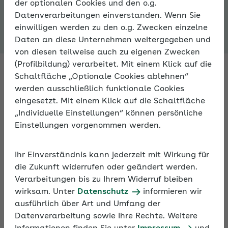
der optionalen Cookies und den o.g.
Expertenforum
Datenverarbeitungen einverstanden. Wenn Sie
einwilligen werden zu den o.g. Zwecken einzelne
Daten an diese Unternehmen weitergegeben und
von diesen teilweise auch zu eigenen Zwecken
(Profilbildung) verarbeitet. Mit einem Klick auf die
Schaltfläche „Optionale Cookies ablehnen“
werden ausschließlich funktionale Cookies
Fachleute antworten auf Ihre
eingesetzt. Mit einem Klick auf die Schaltfläche
Fragen zur Sozialversicherung
„Individuelle Einstellungen“ können persönliche
Einstellungen vorgenommen werden.
Fragen Sie Fachleute zu allen Aspekten der
Sozialversicherung – im Expertenforum der AOK. An
Ihr Einverständnis kann jederzeit mit Wirkung für
Arbeitstagen bekommen Sie innerhalb von 24
die Zukunft widerrufen oder geändert werden.
Stunden eine Antwort.
Verarbeitungen bis zu Ihrem Widerruf bleiben
wirksam. Unter
Datenschutz
informieren wir
ausführlich über Art und Umfang der
Darüber hinaus können Sie sich im Expertenforum
Datenverarbeitung sowie Ihre Rechte. Weitere
mit anderen Nutzern zu persönlichen Erfahrungen