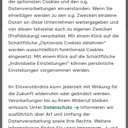
der optionalen Cookies und den o.g.
Expertenforum
Datenverarbeitungen einverstanden. Wenn Sie
einwilligen werden zu den o.g. Zwecken einzelne
Daten an diese Unternehmen weitergegeben und
von diesen teilweise auch zu eigenen Zwecken
(Profilbildung) verarbeitet. Mit einem Klick auf die
Schaltfläche „Optionale Cookies ablehnen“
werden ausschließlich funktionale Cookies
Fachleute antworten auf Ihre
eingesetzt. Mit einem Klick auf die Schaltfläche
Fragen zur Sozialversicherung
„Individuelle Einstellungen“ können persönliche
Einstellungen vorgenommen werden.
Fragen Sie Fachleute zu allen Aspekten der
Sozialversicherung – im Expertenforum der AOK. An
Ihr Einverständnis kann jederzeit mit Wirkung für
Arbeitstagen bekommen Sie innerhalb von 24
die Zukunft widerrufen oder geändert werden.
Stunden eine Antwort.
Verarbeitungen bis zu Ihrem Widerruf bleiben
wirksam. Unter
Datenschutz
informieren wir
ausführlich über Art und Umfang der
Darüber hinaus können Sie sich im Expertenforum
Datenverarbeitung sowie Ihre Rechte. Weitere
mit anderen Nutzern zu persönlichen Erfahrungen