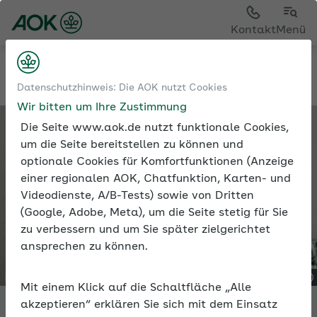
Kontakt
Menü
Tools
Expertenforum
Datenschutzhinweis: Die AOK nutzt Cookies
Wir bitten um Ihre Zustimmung
Die Seite www.aok.de nutzt funktionale Cookies,
um die Seite bereitstellen zu können und
optionale Cookies für Komfortfunktionen (Anzeige
einer regionalen AOK, Chatfunktion, Karten- und
Videodienste, A/B-Tests) sowie von Dritten
(Google, Adobe, Meta), um die Seite stetig für Sie
zu verbessern und um Sie später zielgerichtet
ansprechen zu können.
Mit einem Klick auf die Schaltfläche „Alle
akzeptieren“ erklären Sie sich mit dem Einsatz