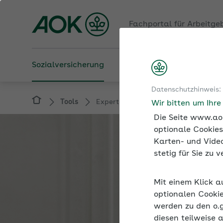
Fachportal für Arbeitge
Sozialversicherung
Betriebliche Gesundheit
Datenschutzhinweis:
Tools
Expertenforum
Wir bitten um Ihr
Die Seite www.aok
optionale Cookies
Karten- und Video
stetig für Sie zu
Mit einem Klick a
optionalen Cookie
werden zu den o.
diesen teilweise 