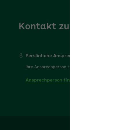
Kontakt zur AOK
AOK/Region w
Persönliche Ansprechperson
Ihre Ansprechperson steht Ihnen gerne für Ihre Frage
Ansprechperson finden