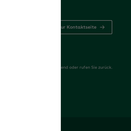
Zur Kontaktseite
r
 Anliegen, wir antworten umgehend oder rufen Sie zurück.
mular