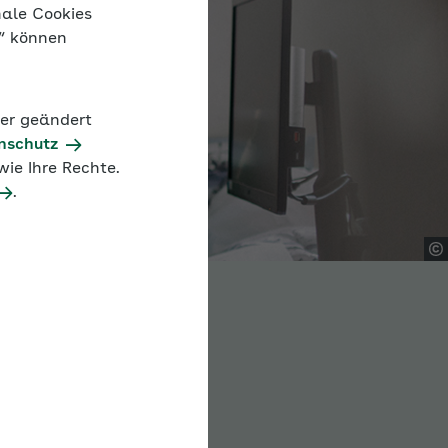
nale Cookies
n“ können
der geändert
nschutz
ie Ihre Rechte.
.