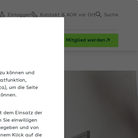
Einloggen
Kontakt & AOK vor Ort
Suche
Mitglied werden
n zu können und
atfunktion,
a), um die Seite
können.
it dem Einsatz der
Sie einwilligen
gegeben und von
inem Klick auf die