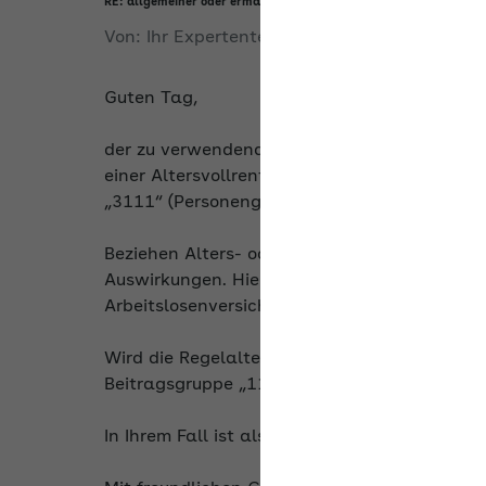
RE: allgemeiner oder ermäßigter Beitragssatz für beschäftigte 
Von:
Ihr Expertenteam
am
29.05.2026
Guten Tag,
der zu verwendende Beitragsgruppenschlüssel
einer Altersvollrente für (besonders) langjäh
„3111“ (Personengruppenschlüssel „120“).
Beziehen Alters- oder Erwerbsminderungsrentn
Auswirkungen. Hier besteht grundsätzlich Kra
Arbeitslosenversicherung kann Versicherungs
Wird die Regelaltersgrenze erreicht und wird
Beitragsgruppe „1121“ zu verwenden.
In Ihrem Fall ist also zum 01.09.2026 und 