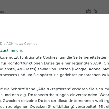
ber
Tools
Medien und Seminare
 Die AOK nutzt Cookies
e Zustimmung
.de nutzt funktionale Cookies, um die Seite bereitstelle
 für Komfortfunktionen (Anzeige einer regionalen AOK, Ch
dienste, A/B-Tests) sowie von Dritten (Google, Adobe, Met
 verbessern und um Sie später zielgerichtet ansprechen zu 
uf die Schaltfläche „Alle akzeptieren“ erklären Sie sich m
s und den o.g. Datenverarbeitungen einverstanden. Wenn 
g. Zwecken einzelne Daten an diese Unternehmen weiter
auch zu eigenen Zwecken (Profilbildung) verarbeitet. Mit e