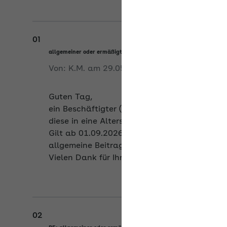
01
allgemeiner oder ermäßigter Beitragssatz für beschäftigte Rent
Von:
K.M.
am
29.05.2026
Guten Tag,
ein Beschäftigter (vor erreichter Regelalter
diese in eine Altersteilrente mit 99,99 % um
Gilt ab 01.09.2026 für das Arbeitsentgelt da
allgemeine Beitragssatz abzuführen (mit An
Vielen Dank für Ihre Antwort!
02