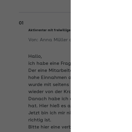
01
Aktivrenter mit freiwilliger bzw. Privatversicherung
Von:
Anna Müller
am
18.05.2026
Hallo,
ich habe eine Frage zu 2 Mitarbeitern, die be
Der eine Mitarbeiter zahlt bei seiner gesetz
hohe Einnahmen aus Betriebliche Altersvorsor
wurde mit seitens der KK mitgeteilt, dass i
wieder von der Krankenkasse zurückfordern 
Danach habe ich einen neuen Mitarbeiter ein
hat. Hier hieß es auf der Seite von Datev, d
Jetzt bin ich mir nicht sicher, warum wir fü
richtig ist.
Bitte hier eine verbindliche Aussage, wie beid