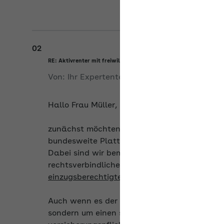
02
RE: Aktivrenter mit freiwilliger bzw. Privatversicherung
Von:
Ihr Expertenteam
am
19.05.2026
Hallo Frau Müller,
zunächst möchten wir Sie darüber informiere
bundesweite Plattform ist, die dem Austaus
Dabei sind wir bemüht, auf die Fragestellung
rechtsverbindliche - Auskunft zu geben.
Eine
einzugsberechtigte Krankenkasse getroffen 
Auch wenn es der Begriff vermuten lässt, han
sondern um einen seit 01.01.2026 monatlic