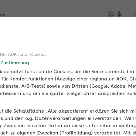
ber
Tools
Medien und Seminare
 Die AOK nutzt Cookies
e Zustimmung
.de nutzt funktionale Cookies, um die Seite bereitstelle
 für Komfortfunktionen (Anzeige einer regionalen AOK, Ch
dienste, A/B-Tests) sowie von Dritten (Google, Adobe, Met
 verbessern und um Sie später zielgerichtet ansprechen zu 
uf die Schaltfläche „Alle akzeptieren“ erklären Sie sich m
s und den o.g. Datenverarbeitungen einverstanden. Wenn 
g. Zwecken einzelne Daten an diese Unternehmen weiter
auch zu eigenen Zwecken (Profilbildung) verarbeitet. Mit e