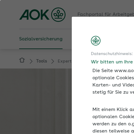
Fachportal für Arbeitge
Sozialversicherung
Betriebliche Gesundheit
Datenschutzhinweis:
Tools
Expertenforum
Wir bitten um Ihr
Die Seite www.aok
optionale Cookies
Karten- und Video
stetig für Sie zu
Mit einem Klick a
optionalen Cookie
werden zu den o.
diesen teilweise 