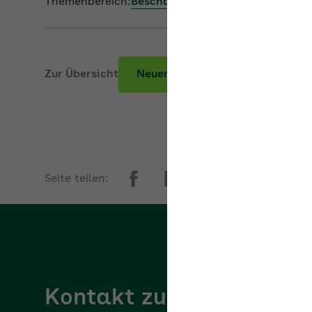
Themenbereich:
Beschäftigung älterer Arbeitne
Zur Übersicht
Neuer Beitrag
Seite teilen:
Kontakt zur AOK
AOK/Region w