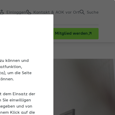
Einloggen
Kontakt & AOK vor Ort
Suche
Mitglied werden
n zu können und
atfunktion,
a), um die Seite
können.
it dem Einsatz der
Sie einwilligen
gegeben und von
inem Klick auf die