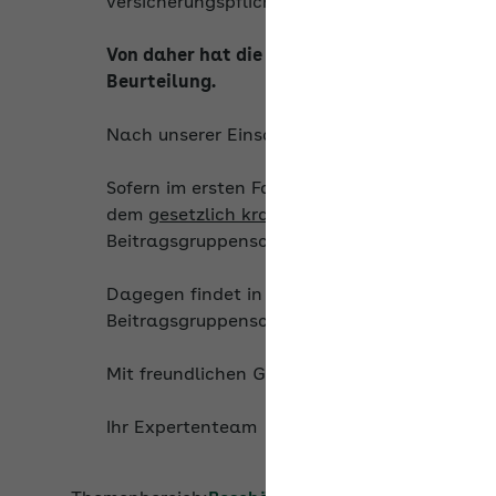
versicherungspflichtig beschäftigte Personen
Von daher hat die Inanspruchnahme der „Ak
Beurteilung.
Nach unserer Einschätzung ist in Ihren gesch
Sofern im ersten Fall die Beschäftigung zeitl
dem
gesetzlich krankenversicherten Altersvo
Beitragsgruppenschlüssel „3321“ (Personeng
Dagegen findet in der zweiten beschriebene
Beitragsgruppenschlüssel „0320“ Anwendung
Mit freundlichen Grüßen
Ihr Expertenteam