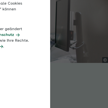
nale Cookies
n“ können
der geändert
nschutz
ie Ihre Rechte.
.