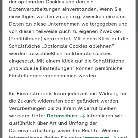
der optionalen Cookies und den o.g.
Expertenforum
Datenverarbeitungen einverstanden. Wenn Sie
einwilligen werden zu den o.g. Zwecken einzelne
Daten an diese Unternehmen weitergegeben und
von diesen teilweise auch zu eigenen Zwecken
(Profilbildung) verarbeitet. Mit einem Klick auf die
Schaltfläche „Optionale Cookies ablehnen“
werden ausschließlich funktionale Cookies
Fachleute antworten auf Ihre
eingesetzt. Mit einem Klick auf die Schaltfläche
Fragen zur Sozialversicherung
„Individuelle Einstellungen“ können persönliche
Einstellungen vorgenommen werden.
Fragen Sie Fachleute zu allen Aspekten der
Sozialversicherung – im Expertenforum der AOK. An
Ihr Einverständnis kann jederzeit mit Wirkung für
Arbeitstagen bekommen Sie innerhalb von 24
die Zukunft widerrufen oder geändert werden.
Stunden eine Antwort.
Verarbeitungen bis zu Ihrem Widerruf bleiben
wirksam. Unter
Datenschutz
informieren wir
ausführlich über Art und Umfang der
Darüber hinaus können Sie sich im Expertenforum
Datenverarbeitung sowie Ihre Rechte. Weitere
mit anderen Nutzern zu persönlichen Erfahrungen