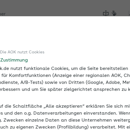
ber
Tools
Medien und Seminare
 Die AOK nutzt Cookies
e Zustimmung
.de nutzt funktionale Cookies, um die Seite bereitstelle
 für Komfortfunktionen (Anzeige einer regionalen AOK, Ch
dienste, A/B-Tests) sowie von Dritten (Google, Adobe, Met
 verbessern und um Sie später zielgerichtet ansprechen zu 
uf die Schaltfläche „Alle akzeptieren“ erklären Sie sich m
s und den o.g. Datenverarbeitungen einverstanden. Wenn 
g. Zwecken einzelne Daten an diese Unternehmen weiter
auch zu eigenen Zwecken (Profilbildung) verarbeitet. Mit e