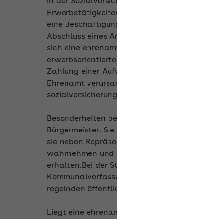
In der Sozialversicherung unterliegen nur 
Erwerbstätigkeiten, nicht jedoch ehrenamtlic
eine Beschäftigung die nichtselbständige Arb
Abschluss eines Arbeitsvertrags und die Za
sich eine ehrenamtliche Tätigkeit durch Une
erwerbsorientierten Beschäftigungsverhältni
Zahlung einer Aufwandsentschädigung nicht
Ehrenamt verursacht, erstattet, so begründe
sozialversicherungsrechtlichen Sinn.
Besonderheiten bestehen jedoch nach der Re
Bürgermeister. Sie stehen dem Grunde nach 
sie neben Repräsentationsaufgaben auch d
wahrnehmen und hierfür eine den tatsächl
erhalten.Bei der Statusbeurteilung von Eh
Kommunalverfassungsrecht des jeweiligen B
regelnden öffentlich-rechtlichen Verträgen
Liegt eine ehrenamtliche Tätigkeit, die die