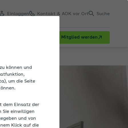
Einloggen
Kontakt & AOK vor Ort
Suche
Mitglied werden
n zu können und
atfunktion,
a), um die Seite
können.
it dem Einsatz der
Sie einwilligen
gegeben und von
inem Klick auf die