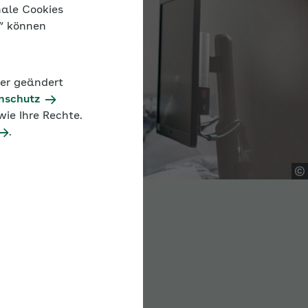
nale Cookies
n“ können
der geändert
nschutz
ie Ihre Rechte.
.