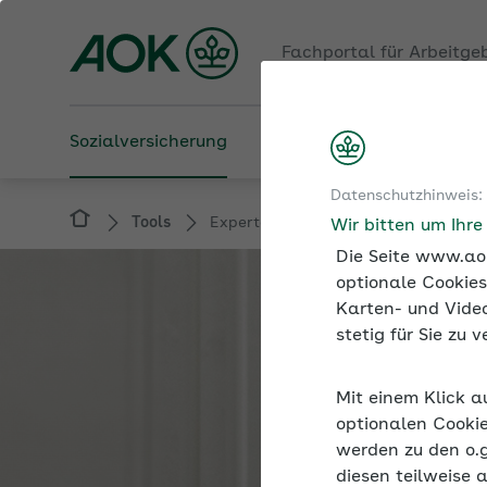
Fachportal für Arbeitge
Sozialversicherung
Betriebliche Gesundheit
Datenschutzhinweis:
Tools
Expertenforum
Wir bitten um Ihr
Die Seite www.aok
optionale Cookies
Karten- und Video
stetig für Sie zu
Mit einem Klick a
optionalen Cookie
werden zu den o.
diesen teilweise 