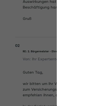
Auswirkungen hat das dann auf eine Hauptbe
Beschäftigung handelt)?
Gruß
02
RE: 2. Bürgermeister - Ehrenamt
Von:
Ihr Expertenteam
am
27.05.2026
Guten Tag,
wir bitten um Ihr Verständnis, dass wir nur
zum Versicherungsstatus, das Vorliegen einer
empfehlen ihnen, die zuständige Krankenkass