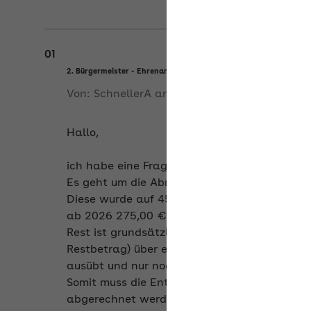
01
2. Bürgermeister - Ehrenamt
Von:
SchnellerA
am
27.05.2026
Hallo,
ich habe eine Frage zu folgendem Fall.
Es geht um die Abrechnung der Dienstaufwan
Diese wurde auf 450,00 € monatlich festgese
ab 2026 275,00 €) angesetzt werden, der somi
Rest ist grundsätzlich steuer- und sozialver
Restbetrag) über einen Minijob abgerechnet. D
ausübt und nur noch ca. 100,00 € im Monat "
Somit muss die Entschädigung normal (mit St
abgerechnet werden, richtig? Oder gibt es da