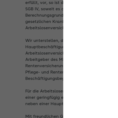
erfüllt, vor, so ist das im Ehrenamt erzielte
SGB IV, soweit es die in § 8 SGB IV definierte
Berechnungsgrundlage für den Gesamtsozialv
gesetzlichen Kranken- und Pflegeversicherun
Arbeitslosenversicherung ist geregelt, dass d
Wir unterstellen, dass eine Hauptbeschäftigu
Hauptbeschäftigung kann
eine
geringfügig e
Arbeitslosenversicherung ausgeübt werden. S
Arbeitgeber des Minijobs Pauschalbeiträge zu
Rentenversicherung zu tragen. Jeder weitere
Pflege- und Rentenversicherung zusammengerec
Beschäftigungsbeginn maßgebend.
Für die Arbeitslosenversicherung erfolgt ke
einer geringfügig entlohnten Beschäftigung.
neben einer Hauptbeschäftigung ausgeübt 
Mit freundlichen Grüßen