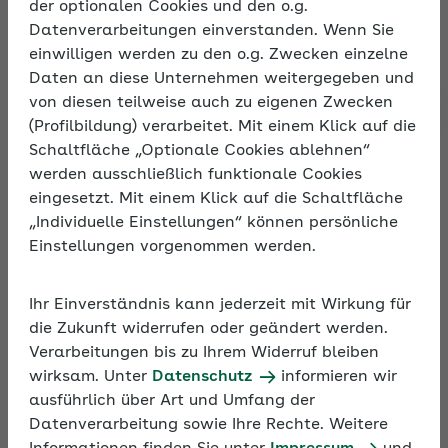
Mitarbeiter auszahlen können.
der optionalen Cookies und den o.g.
Datenverarbeitungen einverstanden. Wenn Sie
einwilligen werden zu den o.g. Zwecken einzelne
Daten an diese Unternehmen weitergegeben und
Pfändungsrechner ab 07/26
Pfändungsrechne
von diesen teilweise auch zu eigenen Zwecken
(Profilbildung) verarbeitet. Mit einem Klick auf die
Schaltfläche „Optionale Cookies ablehnen“
werden ausschließlich funktionale Cookies
Erhöhung der Pfändungsgrenzen
eingesetzt. Mit einem Klick auf die Schaltfläche
2024
„Individuelle Einstellungen“ können persönliche
Einstellungen vorgenommen werden.
Die Pfändungsfreigrenzen, die das Existenzminimum
von Arbeitnehmenden und ihren engsten
Ihr Einverständnis kann jederzeit mit Wirkung für
Familienangehörigen schützen, wurden zum
die Zukunft widerrufen oder geändert werden.
1. Juli 2024 nach dem Maßstab der Änderung des
Verarbeitungen bis zu Ihrem Widerruf bleiben
einkommensteuerrechtlichen Grundfreibetrags
wirksam. Unter
Datenschutz
informieren wir
angepasst. Der Pfändungsfreibetrag liegt nun bis
ausführlich über Art und Umfang der
zum 30.6.2025 bei 1.491,75 Euro monatlich. Mit
Datenverarbeitung sowie Ihre Rechte. Weitere
dem AOK-Pfändungsrechner ermitteln Sie anhand