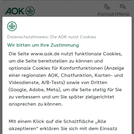
Sie sehen die Seite der
AOK Sachsen-Anhalt
Kontakt
Menü
Tools
Pfändungsrechner ab 07/24
Datenschutzhinweis: Die AOK nutzt Cookies
Wir bitten um Ihre Zustimmung
Die Seite www.aok.de nutzt funktionale Cookies,
um die Seite bereitstellen zu können und
Pfändungsrechner 2024
optionale Cookies für Komfortfunktionen (Anzeige
einer regionalen AOK, Chatfunktion, Karten- und
Die Pfändung des Arbeitseinkommens
Videodienste, A/B-Tests) sowie von Dritten
(Lohnpfändung) ist eine der häufigsten
(Google, Adobe, Meta), um die Seite stetig für Sie
Maßnahmen der Zwangsvollstreckung. Der
zu verbessern und um Sie später zielgerichtet
Pfändungsrechner der AOK erspart den
ansprechen zu können.
Blick in die Pfändungstabelle. Mit einem
Klick sehen Sie das unpfändbare
Mit einem Klick auf die Schaltfläche „Alle
Einkommen, das Sie einem verschuldeten
akzeptieren“ erklären Sie sich mit dem Einsatz