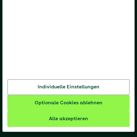
AOK Niedersachsen
AOK Nordost
AOK NordWest
AOK PLUS
AOK Rheinland-Pfalz/Saarland
AOK Rheinland/Hamburg
AOK Sachsen-Anhalt
Individuelle Einstellungen
Optionale Cookies ablehnen
Alle akzeptieren