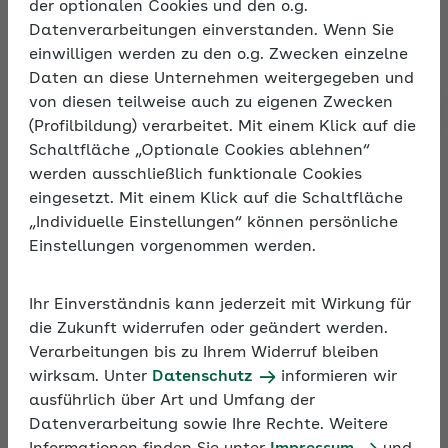
Mitarbeiter auszahlen können.
der optionalen Cookies und den o.g.
Datenverarbeitungen einverstanden. Wenn Sie
einwilligen werden zu den o.g. Zwecken einzelne
Daten an diese Unternehmen weitergegeben und
Pfändungsrechner ab 07/26
Pfändungsrechne
von diesen teilweise auch zu eigenen Zwecken
(Profilbildung) verarbeitet. Mit einem Klick auf die
Schaltfläche „Optionale Cookies ablehnen“
werden ausschließlich funktionale Cookies
Erhöhung der Pfändungsgrenzen
eingesetzt. Mit einem Klick auf die Schaltfläche
2023
„Individuelle Einstellungen“ können persönliche
Einstellungen vorgenommen werden.
Die
Pfändungsfreigrenzen
, die das
Existenzminimum von Arbeitnehmern und ihren
Ihr Einverständnis kann jederzeit mit Wirkung für
engsten Familienangehörigen schützen, wurden
die Zukunft widerrufen oder geändert werden.
zum 1. Juli 2023 nach dem Maßstab der Änderung
Verarbeitungen bis zu Ihrem Widerruf bleiben
des einkommensteuerrechtlichen Grundfreibetrags
wirksam. Unter
Datenschutz
informieren wir
angepasst. Der Pfändungsfreibetrag liegt nun bei
ausführlich über Art und Umfang der
1.402,28 Euro monatlich. Aufgrund der
Datenverarbeitung sowie Ihre Rechte. Weitere
Rundungsvorschrift in § 850c Absatz 5 Satz 1