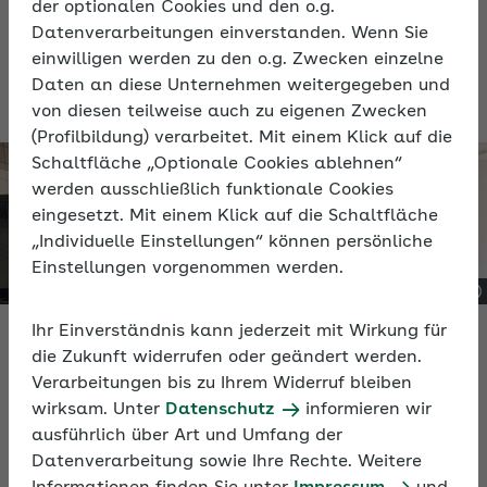
der optionalen Cookies und den o.g.
vorschreiben sollten, was sie essen. Aber schon
Datenverarbeitungen einverstanden. Wenn Sie
Angebote und Informationen schaffen Bewusstsein
einwilligen werden zu den o.g. Zwecken einzelne
und Alternativen.
Daten an diese Unternehmen weitergegeben und
von diesen teilweise auch zu eigenen Zwecken
(Profilbildung) verarbeitet. Mit einem Klick auf die
Schaltfläche „Optionale Cookies ablehnen“
werden ausschließlich funktionale Cookies
eingesetzt. Mit einem Klick auf die Schaltfläche
„Individuelle Einstellungen“ können persönliche
Einstellungen vorgenommen werden.
Ihr Einverständnis kann jederzeit mit Wirkung für
die Zukunft widerrufen oder geändert werden.
Nachhaltige Ernährung für Mensch und Umwelt
Verarbeitungen bis zu Ihrem Widerruf bleiben
wirksam. Unter
Datenschutz
informieren wir
ausführlich über Art und Umfang der
Planetary Health Diet: nachhaltig und gesund
Datenverarbeitung sowie Ihre Rechte. Weitere