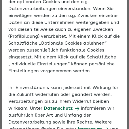
der optionalen Cookies und den o.g.
Frauen genießen während der Schwangerschaft
Datenverarbeitungen einverstanden. Wenn Sie
und nach der Entbindung einen besonderen Schutz.
einwilligen werden zu den o.g. Zwecken einzelne
Das Ausgleichsverfahren U2 minimiert dabei die
Daten an diese Unternehmen weitergegeben und
finanziellen Belastungen des Arbeitgebers durch
von diesen teilweise auch zu eigenen Zwecken
die Schwangerschaft und Mutterschaft. Das
(Profilbildung) verarbeitet. Mit einem Klick auf die
Seminar informiert über die grundlegenden Aspekte
Schaltfläche „Optionale Cookies ablehnen“
der Themen Mutterschutz, Mutterschaftsgeld und
werden ausschließlich funktionale Cookies
Arbeitgeberzuschuss.
eingesetzt. Mit einem Klick auf die Schaltfläche
„Individuelle Einstellungen“ können persönliche
Einstellungen vorgenommen werden.
Ihr Einverständnis kann jederzeit mit Wirkung für
die Zukunft widerrufen oder geändert werden.
Verarbeitungen bis zu Ihrem Widerruf bleiben
wirksam. Unter
Datenschutz
informieren wir
ausführlich über Art und Umfang der
Datenverarbeitung sowie Ihre Rechte. Weitere