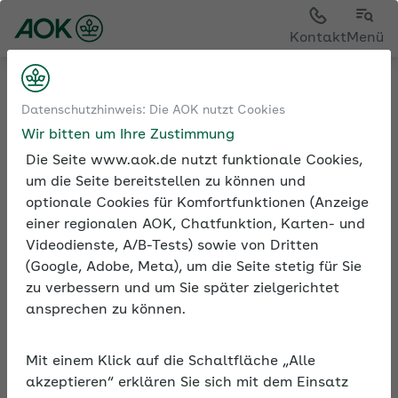
Kontakt
Menü
Medien und Seminare
Datenschutzhinweis: Die AOK nutzt Cookies
Informationen zur Seminarreihe
Wir bitten um Ihre Zustimmung
Die Seite www.aok.de nutzt funktionale Cookies,
um die Seite bereitstellen zu können und
optionale Cookies für Komfortfunktionen (Anzeige
Rubrik: Mutterschutz und
einer regionalen AOK, Chatfunktion, Karten- und
Ausgleichsverfahren U2
Videodienste, A/B-Tests) sowie von Dritten
(Google, Adobe, Meta), um die Seite stetig für Sie
Alle Seminare
zu verbessern und um Sie später zielgerichtet
ansprechen zu können.
Mit einem Klick auf die Schaltfläche „Alle
Beschreibung
akzeptieren“ erklären Sie sich mit dem Einsatz