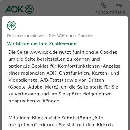
Kontakt
Menü
Medien und Seminare
Datenschutzhinweis: Die AOK nutzt Cookies
Informationen zur Seminarreihe
Wir bitten um Ihre Zustimmung
Die Seite www.aok.de nutzt funktionale Cookies,
um die Seite bereitstellen zu können und
optionale Cookies für Komfortfunktionen (Anzeige
Rubrik: Klimabewusstes
einer regionalen AOK, Chatfunktion, Karten- und
Unternehmen
Videodienste, A/B-Tests) sowie von Dritten
(Google, Adobe, Meta), um die Seite stetig für Sie
Alle Seminare
zu verbessern und um Sie später zielgerichtet
ansprechen zu können.
Mit einem Klick auf die Schaltfläche „Alle
Beschreibung
akzeptieren“ erklären Sie sich mit dem Einsatz