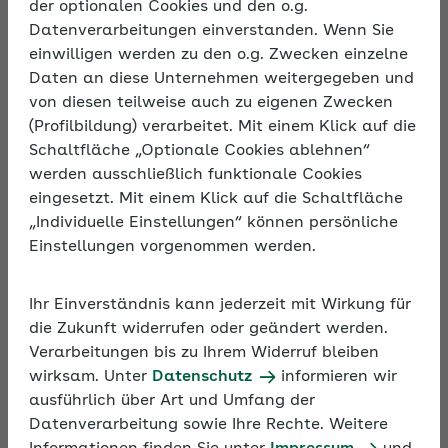
der optionalen Cookies und den o.g.
Unternehmen, die umweltbewusst handeln,
Datenverarbeitungen einverstanden. Wenn Sie
punkten bei Kunden, Geschäftspartnern und bei der
einwilligen werden zu den o.g. Zwecken einzelne
Belegschaft. Erfahren Sie in unserem Online-
Daten an diese Unternehmen weitergegeben und
Seminar, wie es gelingt, sich in den wichtigsten
von diesen teilweise auch zu eigenen Zwecken
Handlungsfeldern zukunftsfähig aufzustellen.
(Profilbildung) verarbeitet. Mit einem Klick auf die
Schaltfläche „Optionale Cookies ablehnen“
werden ausschließlich funktionale Cookies
eingesetzt. Mit einem Klick auf die Schaltfläche
„Individuelle Einstellungen“ können persönliche
Einstellungen vorgenommen werden.
Ihr Einverständnis kann jederzeit mit Wirkung für
die Zukunft widerrufen oder geändert werden.
Verarbeitungen bis zu Ihrem Widerruf bleiben
wirksam. Unter
Datenschutz
informieren wir
ausführlich über Art und Umfang der
Datenverarbeitung sowie Ihre Rechte. Weitere