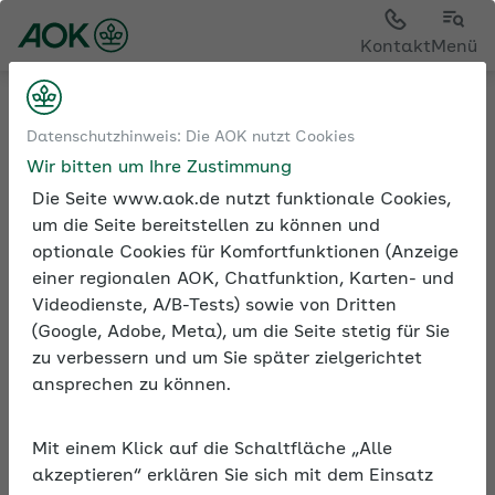
Kontakt
Menü
Medien und Seminare
Datenschutzhinweis: Die AOK nutzt Cookies
Informationen zur Seminarreihe
Wir bitten um Ihre Zustimmung
Die Seite www.aok.de nutzt funktionale Cookies,
um die Seite bereitstellen zu können und
optionale Cookies für Komfortfunktionen (Anzeige
Rubrik: Arbeitsentgelt
einer regionalen AOK, Chatfunktion, Karten- und
Videodienste, A/B-Tests) sowie von Dritten
Alle Seminare
(Google, Adobe, Meta), um die Seite stetig für Sie
zu verbessern und um Sie später zielgerichtet
ansprechen zu können.
Beschreibung
Mit einem Klick auf die Schaltfläche „Alle
akzeptieren“ erklären Sie sich mit dem Einsatz
In diesem Online-Seminar geht es um die