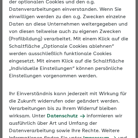
der optionalen Cookies und den o.g.
Auswirkungen auf das Arbeitsentgelt infolge von
Datenverarbeitungen einverstanden. Wenn Sie
aktuellen Rechtsänderungen im Beitrags- und
einwilligen werden zu den o.g. Zwecken einzelne
Steuerrecht. Zielgruppe sind Mitarbeitende in
Daten an diese Unternehmen weitergegeben und
Personalwesen und in der Entgeltabrechnung.
von diesen teilweise auch zu eigenen Zwecken
(Profilbildung) verarbeitet. Mit einem Klick auf die
Schaltfläche „Optionale Cookies ablehnen“
werden ausschließlich funktionale Cookies
eingesetzt. Mit einem Klick auf die Schaltfläche
„Individuelle Einstellungen“ können persönliche
Einstellungen vorgenommen werden.
Ihr Einverständnis kann jederzeit mit Wirkung für
die Zukunft widerrufen oder geändert werden.
Verarbeitungen bis zu Ihrem Widerruf bleiben
wirksam. Unter
Datenschutz
informieren wir
ausführlich über Art und Umfang der
Seminare in der Rubrik
Arbeitsentgelt
Datenverarbeitung sowie Ihre Rechte. Weitere