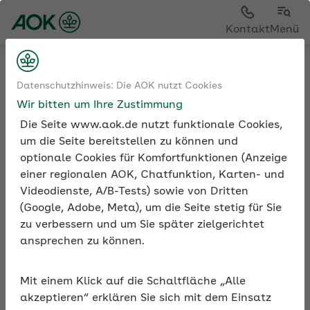
Kontakt
Menü
Medien und Seminare
Datenschutzhinweis: Die AOK nutzt Cookies
Informationen zur Seminarreihe
Wir bitten um Ihre Zustimmung
Die Seite www.aok.de nutzt funktionale Cookies,
um die Seite bereitstellen zu können und
optionale Cookies für Komfortfunktionen (Anzeige
Rubrik: Arbeitsentgelt
einer regionalen AOK, Chatfunktion, Karten- und
Videodienste, A/B-Tests) sowie von Dritten
Alle Seminare
(Google, Adobe, Meta), um die Seite stetig für Sie
zu verbessern und um Sie später zielgerichtet
ansprechen zu können.
Beschreibung
Mit einem Klick auf die Schaltfläche „Alle
akzeptieren“ erklären Sie sich mit dem Einsatz
In diesem Online-Seminar geht es um die