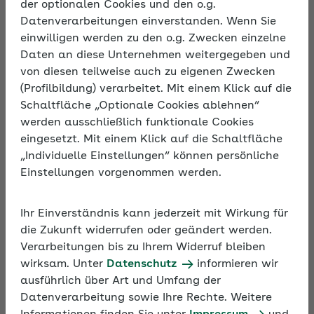
der optionalen Cookies und den o.g.
Auswirkungen auf das Arbeitsentgelt infolge von
Datenverarbeitungen einverstanden. Wenn Sie
aktuellen Rechtsänderungen im Beitrags- und
einwilligen werden zu den o.g. Zwecken einzelne
Steuerrecht. Zielgruppe sind Mitarbeitende in
Daten an diese Unternehmen weitergegeben und
Personalwesen und in der Entgeltabrechnung.
von diesen teilweise auch zu eigenen Zwecken
(Profilbildung) verarbeitet. Mit einem Klick auf die
Schaltfläche „Optionale Cookies ablehnen“
werden ausschließlich funktionale Cookies
eingesetzt. Mit einem Klick auf die Schaltfläche
„Individuelle Einstellungen“ können persönliche
Einstellungen vorgenommen werden.
Ihr Einverständnis kann jederzeit mit Wirkung für
die Zukunft widerrufen oder geändert werden.
Verarbeitungen bis zu Ihrem Widerruf bleiben
wirksam. Unter
Datenschutz
informieren wir
ausführlich über Art und Umfang der
Seminare in der Rubrik
Arbeitsentgelt
Datenverarbeitung sowie Ihre Rechte. Weitere