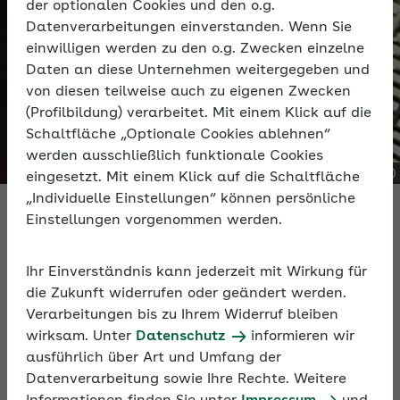
der optionalen Cookies und den o.g.
Datenverarbeitungen einverstanden. Wenn Sie
einwilligen werden zu den o.g. Zwecken einzelne
Daten an diese Unternehmen weitergegeben und
von diesen teilweise auch zu eigenen Zwecken
(Profilbildung) verarbeitet. Mit einem Klick auf die
Schaltfläche „Optionale Cookies ablehnen“
werden ausschließlich funktionale Cookies
eingesetzt. Mit einem Klick auf die Schaltfläche
„Individuelle Einstellungen“ können persönliche
Einstellungen vorgenommen werden.
AOK-Newsletter
Ihr Einverständnis kann jederzeit mit Wirkung für
die Zukunft widerrufen oder geändert werden.
für Arbeitgeber
Verarbeitungen bis zu Ihrem Widerruf bleiben
wirksam. Unter
Datenschutz
informieren wir
„gesundes
ausführlich über Art und Umfang der
Datenverarbeitung sowie Ihre Rechte. Weitere