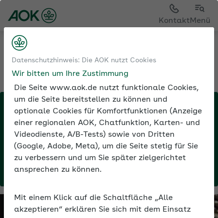
Kontakt
Menü
Medien und Seminare
Datenschutzhinweis: Die AOK nutzt Cookies
Arbeitgeber-Newsletter
Wir bitten um Ihre Zustimmung
Die Seite www.aok.de nutzt funktionale Cookies,
um die Seite bereitstellen zu können und
×
optionale Cookies für Komfortfunktionen (Anzeige
Der von Ihnen gewünschte Artikel ist nicht mehr
einer regionalen AOK, Chatfunktion, Karten- und
verfügbar.
Videodienste, A/B-Tests) sowie von Dritten
Um keine Beiträge mehr zu verpassen, registrieren
(Google, Adobe, Meta), um die Seite stetig für Sie
Sie sich jetzt für unseren Newsletter „gesundes
zu verbessern und um Sie später zielgerichtet
unternehmen“.
ansprechen zu können.
Mit einem Klick auf die Schaltfläche „Alle
akzeptieren“ erklären Sie sich mit dem Einsatz