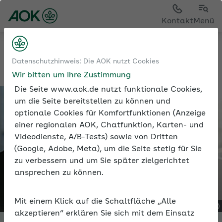
Sie sehen die Seite der
AOK Hessen
Kontakt
Menü
Medien und Seminare
Datenschutzhinweis: Die AOK nutzt Cookies
Hinweise zur Teilnahme an Online-Seminaren
Wir bitten um Ihre Zustimmung
Die Seite www.aok.de nutzt funktionale Cookies,
um die Seite bereitstellen zu können und
optionale Cookies für Komfortfunktionen (Anzeige
einer regionalen AOK, Chatfunktion, Karten- und
Videodienste, A/B-Tests) sowie von Dritten
(Google, Adobe, Meta), um die Seite stetig für Sie
zu verbessern und um Sie später zielgerichtet
ansprechen zu können.
Mit einem Klick auf die Schaltfläche „Alle
akzeptieren“ erklären Sie sich mit dem Einsatz