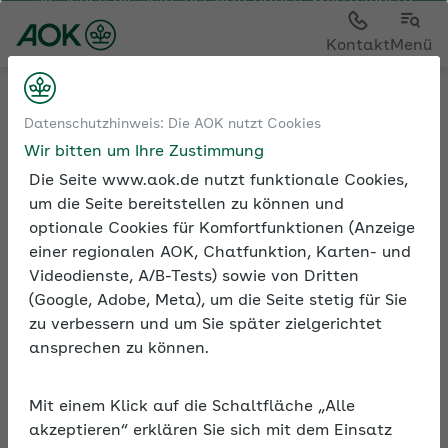
Sie sehen die Seite der
AOK Baden-Württemberg
Kontakt
Menü
Medien und Seminare
Podcast
Datenschutzhinweis: Die AOK nutzt Cookies
Podcast Betriebliche Gesundheitsförderung
Wir bitten um Ihre Zustimmung
Podcast-Folge Fit4Work zur positiven Psychologie
Die Seite www.aok.de nutzt funktionale Cookies,
um die Seite bereitstellen zu können und
optionale Cookies für Komfortfunktionen (Anzeige
einer regionalen AOK, Chatfunktion, Karten- und
Podcast-Folge Fit4Work
Videodienste, A/B-Tests) sowie von Dritten
zur positiven Psychologie
(Google, Adobe, Meta), um die Seite stetig für Sie
zu verbessern und um Sie später zielgerichtet
Eine Quelle des Glücks in der
ansprechen zu können.
Arbeit finden
Mit einem Klick auf die Schaltfläche „Alle
Positive Psychologie beschäftigt sich mit den
akzeptieren“ erklären Sie sich mit dem Einsatz
zentralen Faktoren für ein gelingendes Leben, im