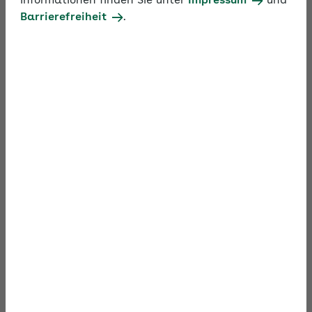
Informationen finden Sie unter
Impressum
und
Barrierefreiheit
.
Eine Quelle des Glücks in der
Arbeit finden