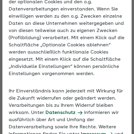
der optionalen Cookies und den o.g.
Privaten wie in der Arbeitswelt. In diesem Podcast
Datenverarbeitungen einverstanden. Wenn Sie
geht es um die Arbeitswelt und diese Fragen:
einwilligen werden zu den o.g. Zwecken einzelne
Daten an diese Unternehmen weitergegeben und
Was trägt dazu bei, dass sich Beschäftigte am
von diesen teilweise auch zu eigenen Zwecken
Arbeitsplatz entfalten können?
(Profilbildung) verarbeitet. Mit einem Klick auf die
Schaltfläche „Optionale Cookies ablehnen“
Welchen Beitrag können Führungskräfte leisten,
werden ausschließlich funktionale Cookies
um die Stärken ihres Teams zu fördern?
eingesetzt. Mit einem Klick auf die Schaltfläche
Warum sollten sich Unternehmen damit
„Individuelle Einstellungen“ können persönliche
beschäftigen?
Einstellungen vorgenommen werden.
Wie Unternehmen und ihre Beschäftigten von dieser
Ihr Einverständnis kann jederzeit mit Wirkung für
Ressourcenstärkung profitieren können und was
die Zukunft widerrufen oder geändert werden.
dabei zu beachten ist, erklärt in diesem Podcast
Verarbeitungen bis zu Ihrem Widerruf bleiben
ganz praxisnah Diplom-Psychologin und Expertin
wirksam. Unter
Datenschutz
informieren wir
für Positive Psychologie und Betriebliches
ausführlich über Art und Umfang der
Gesundheitsmanagement, Patricia Lück.
Datenverarbeitung sowie Ihre Rechte. Weitere