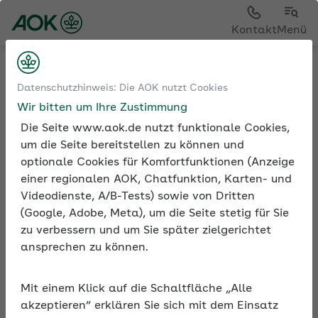
Sie sehen die Seite der
AOK Baden-Württemberg
Kontakt
Menü
Betriebliche Gesundheit
Gesundes Essen
Datenschutzhinweis: Die AOK nutzt Cookies
bei der Arbeit
Auf Zucker verzichten im Joballtag
Wir bitten um Ihre Zustimmung
Die Seite www.aok.de nutzt funktionale Cookies,
um die Seite bereitstellen zu können und
optionale Cookies für Komfortfunktionen (Anzeige
einer regionalen AOK, Chatfunktion, Karten- und
Videodienste, A/B-Tests) sowie von Dritten
Auf Zucker verzichten im
(Google, Adobe, Meta), um die Seite stetig für Sie
Joballtag
zu verbessern und um Sie später zielgerichtet
ansprechen zu können.
Im Arbeitsalltag ganz auf Zucker zu verzichten,
erweist sich meistens als schwierig. Eine Vorliebe für
Süßes ist uns quasi angeboren. Aber man kann den
Mit einem Klick auf die Schaltfläche „Alle
Zuckerkonsum enorm einschränken.
akzeptieren“ erklären Sie sich mit dem Einsatz