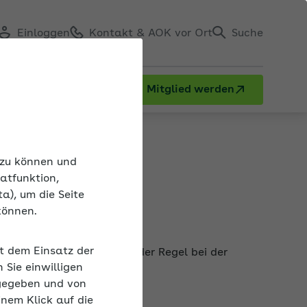
Einloggen
Kontakt & AOK vor Ort
Suche
Mitglied werden
n
n zu können und
atfunktion,
a), um die Seite
können.
en
it dem Einsatz der
t zu gestalten, hilft in der Regel bei der
Sie einwilligen
gegeben und von
inem Klick auf die