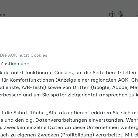
ber
Tools
Medien und Seminare
 Die AOK nutzt Cookies
rnehmen
Mitarbeitende bei Umsetzung von Nudging beteilige
e Zustimmung
.de nutzt funktionale Cookies, um die Seite bereitstelle
 für Komfortfunktionen (Anzeige einer regionalen AOK, Ch
dienste, A/B-Tests) sowie von Dritten (Google, Adobe, Met
 verbessern und um Sie später zielgerichtet ansprechen zu 
tzung von Nudging beteilig
uf die Schaltfläche „Alle akzeptieren“ erklären Sie sich m
ielsetzung miteinzubeziehen und die Umsetzung transparen
s und den o.g. Datenverarbeitungen einverstanden. Wenn 
ng von Nudging in Unternehmen.
g. Zwecken einzelne Daten an diese Unternehmen weiter
auch zu eigenen Zwecken (Profilbildung) verarbeitet. Mit e