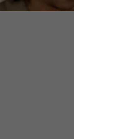
Gesünderes Arbeit
Ziele setzen, Mita
Kriterien für hohe
Gesünderes Ar
Wesentlicher Bestandt