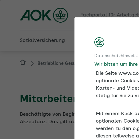
Fachportal für Arbeitge
Sozialversicherung
Betriebliche Gesundheit
Datenschutzhinweis:
Betriebliche Gesundheit
Nudging im Unte
Wir bitten um Ihr
Die Seite www.aok
optionale Cookies
Karten- und Video
stetig für Sie zu
Mitarbeitende bei Umse
Mit einem Klick a
Beschäftigte von Beginn an bei der Planung und Z
optionalen Cookie
Akzeptanz. Das gilt auch für die Implementieru
werden zu den o.
diesen teilweise 