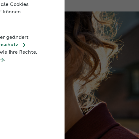
nale Cookies
n“ können
der geändert
nschutz
ie Ihre Rechte.
.