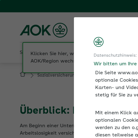
Fachportal für Arbeitgeber
AOK Bayern
Sozialversicherung
Betriebliche Gesundheit
Datenschutzhinweis:
Sozialversicherung
Existenzgründer und S
Wir bitten um Ihr
Die Seite www.aok
optionale Cookies
Karten- und Video
stetig für Sie zu
Überblick: Existenzgrün
Mit einem Klick a
Am Beginn einer Unternehmensgründung stehen vi
optionalen Cookie
Arbeitslosigkeit versichern und in die Pflege- un
werden zu den o.
diesen teilweise 