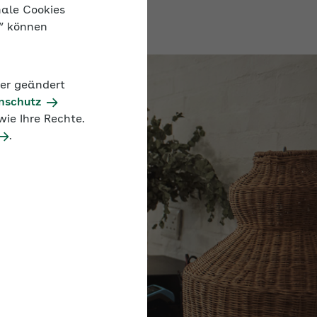
nale Cookies
n“ können
der geändert
nschutz
ie Ihre Rechte.
.