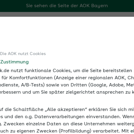
Sie sehen die Seite der
AOK Bayern
Tools
Medien und Seminare
 Die AOK nutzt Cookies
ozialversicherung
Überblick: Existenzgründer und Sozialvers
e Zustimmung
.de nutzt funktionale Cookies, um die Seite bereitstelle
 für Komfortfunktionen (Anzeige einer regionalen AOK, Ch
dienste, A/B-Tests) sowie von Dritten (Google, Adobe, Met
 verbessern und um Sie später zielgerichtet ansprechen zu 
der und Sozialversicherung
uf die Schaltfläche „Alle akzeptieren“ erklären Sie sich m
ele weichenstellende Entscheidungen. Gründerinnen und 
s und den o.g. Datenverarbeitungen einverstanden. Wenn 
d Rentenversicherung einzahlen.
g. Zwecken einzelne Daten an diese Unternehmen weiter
auch zu eigenen Zwecken (Profilbildung) verarbeitet. Mit e