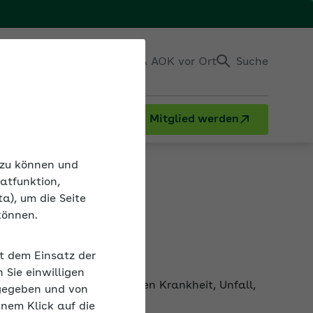
Einloggen
Kontakt & AOK vor Ort
Suche
Mitglied werden
icherung
n zu können und
atfunktion,
a), um die Seite
können.
it dem Einsatz der
Gründer können sich gegen Krankheit, Unfall,
Sie einwilligen
gegeben und von
inem Klick auf die