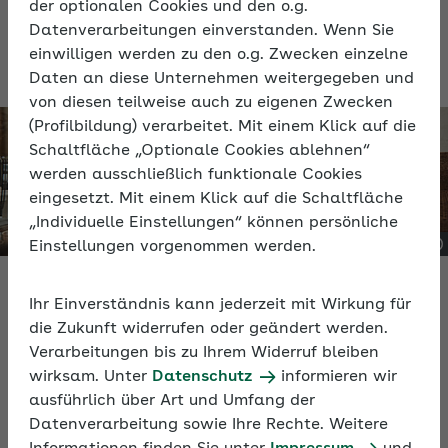
der optionalen Cookies und den o.g.
Krankheit, Unfall, Arbeitslosigkeit versichern und in
Datenverarbeitungen einverstanden. Wenn Sie
die Pflege- und Rentenversicherung einzahlen.
einwilligen werden zu den o.g. Zwecken einzelne
Daten an diese Unternehmen weitergegeben und
von diesen teilweise auch zu eigenen Zwecken
(Profilbildung) verarbeitet. Mit einem Klick auf die
Schaltfläche „Optionale Cookies ablehnen“
werden ausschließlich funktionale Cookies
eingesetzt. Mit einem Klick auf die Schaltfläche
„Individuelle Einstellungen“ können persönliche
Einstellungen vorgenommen werden.
Ihr Einverständnis kann jederzeit mit Wirkung für
Kranken- und Pflegeversicherung
die Zukunft widerrufen oder geändert werden.
Verarbeitungen bis zu Ihrem Widerruf bleiben
wirksam. Unter
Datenschutz
informieren wir
Unfallversicherung für Selbstständige
ausführlich über Art und Umfang der
Datenverarbeitung sowie Ihre Rechte. Weitere
Renten- und Arbeitslosenversicherung