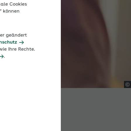
nale Cookies
n“ können
der geändert
nschutz
ie Ihre Rechte.
.