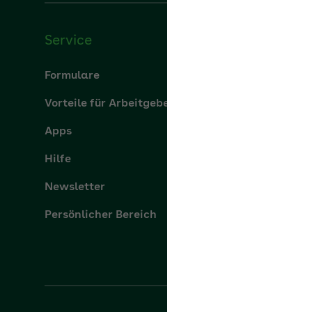
Service
Über u
Formulare
Über uns
Vorteile für Arbeitgeber
aok.de
Apps
Leistung
Hilfe
Karriere
Newsletter
Presse
Persönlicher Bereich
Ihre AOK