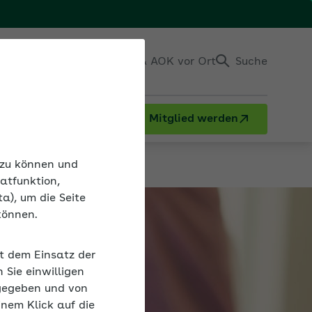
Einloggen
Kontakt & AOK vor Ort
Suche
Mitglied werden
n zu können und
atfunktion,
a), um die Seite
können.
it dem Einsatz der
Sie einwilligen
gegeben und von
inem Klick auf die