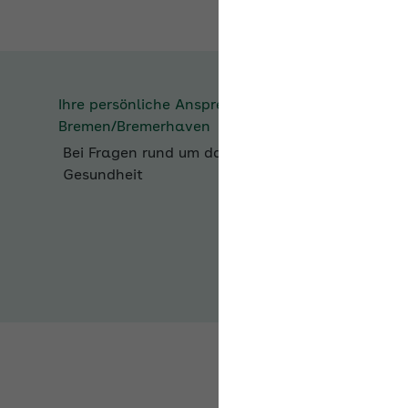
Ihre persönliche Ansprechperson bei der
AOK
Bremen/Bremerhaven
Bei Fragen rund um das Thema
Betriebliche
Gesundheit
Häufig besuchte Seiten