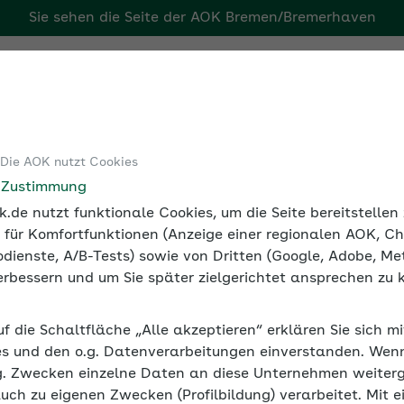
Sie sehen die Seite der
AOK Bremen/Bremerhaven
ven
Tools
Medien und Seminare
 Die AOK nutzt Cookies
e Zustimmung
.de nutzt funktionale Cookies, um die Seite bereitstelle
 für Komfortfunktionen (Anzeige einer regionalen AOK, Ch
dienste, A/B-Tests) sowie von Dritten (Google, Adobe, Met
 verbessern und um Sie später zielgerichtet ansprechen zu 
uf die Schaltfläche „Alle akzeptieren“ erklären Sie sich m
s und den o.g. Datenverarbeitungen einverstanden. Wenn 
g. Zwecken einzelne Daten an diese Unternehmen weiter
auch zu eigenen Zwecken (Profilbildung) verarbeitet. Mit e