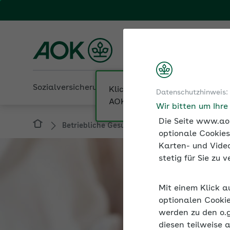
Fachportal für Arbeitgeber
AOK Bremen/Bremerha
Sozialversicherung
Betriebliche Gesundheit
Datenschutzhinweis:
Betriebliche Gesundheit
BGM-Netzwerk
Wir bitten um Ihr
Die Seite www.aok
optionale Cookies
Karten- und Video
stetig für Sie zu
Mit einem Klick a
optionalen Cookie
werden zu den o.
diesen teilweise 