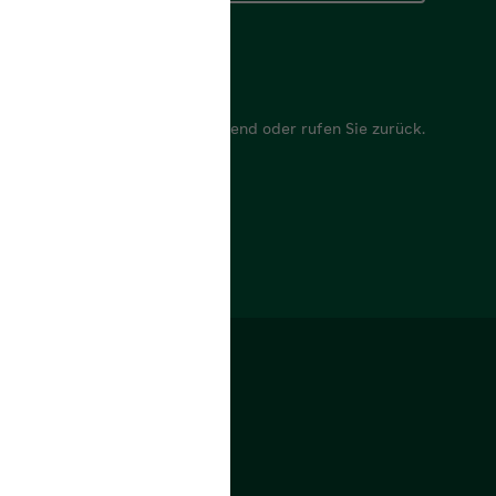
r
 Anliegen, wir antworten umgehend oder rufen Sie zurück.
mular