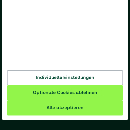
AOK Bremen/Bremerhaven
AOK Hessen
AOK Niedersachsen
AOK Nordost
AOK NordWest
AOK PLUS
AOK Rheinland-Pfalz/Saarland
Individuelle Einstellungen
AOK Rheinland/Hamburg
Optionale Cookies ablehnen
AOK Sachsen-Anhalt
Alle akzeptieren