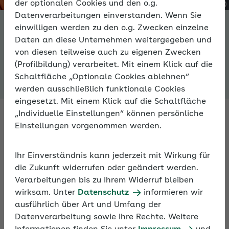
der optionalen Cookies und den o.g.
Datenverarbeitungen einverstanden. Wenn Sie
einwilligen werden zu den o.g. Zwecken einzelne
Daten an diese Unternehmen weitergegeben und
Die AOK
von diesen teilweise auch zu eigenen Zwecken
(Profilbildung) verarbeitet. Mit einem Klick auf die
Schaltfläche „Optionale Cookies ablehnen“
werden ausschließlich funktionale Cookies
eingesetzt. Mit einem Klick auf die Schaltfläche
„Individuelle Einstellungen“ können persönliche
Einstellungen vorgenommen werden.
Informationen der
AOK Bremen/Bremerhaven
AOK/Region ändern
Ihr Einverständnis kann jederzeit mit Wirkung für
die Zukunft widerrufen oder geändert werden.
Verarbeitungen bis zu Ihrem Widerruf bleiben
wirksam. Unter
Datenschutz
informieren wir
Wir über uns
ausführlich über Art und Umfang der
Datenverarbeitung sowie Ihre Rechte. Weitere