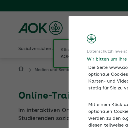
Fachportal für Arbeitgeber
AOK Bremen/Bremerha
Sozialversicherung
Betriebliche Gesundheit
Datenschutzhinweis:
Medien und Seminare
Online-Trainings
Wir bitten um Ihr
Die Seite www.aok
optionale Cookies
Karten- und Video
Online-Training Beschä
stetig für Sie zu
Im interaktiven Online-Training der AO
Mit einem Klick a
Studierenden sozialversicherungsrechtlic
optionalen Cookie
werden zu den o.
diesen teilweise 