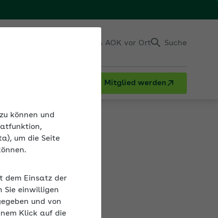
Einloggen
Kontakt & AOK vor Ort
Suche
Mitglied werden
n zu können und
atfunktion,
a), um die Seite
können.
en von
it dem Einsatz der
Sie einwilligen
gegeben und von
inem Klick auf die