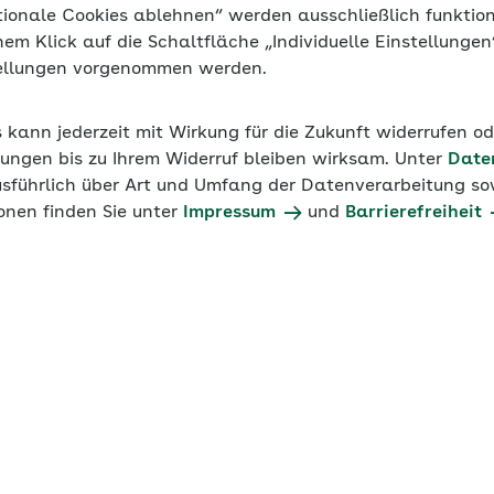
tionale Cookies ablehnen“ werden ausschließlich funktio
n im Unternehmen
inem Klick auf die Schaltfläche „Individuelle Einstellunge
tellungen vorgenommen werden.
s Werkstudenten angestellt werden. Der Verdienst ist hie
llen keine Beiträge zur Krankenversicherung, Pflegeversi
s kann jederzeit mit Wirkung für die Zukunft widerrufen o
ng an – das gilt für Studierende und auch für Sie als Arb
ungen bis zu Ihrem Widerruf bleiben wirksam. Unter
Date
usführlich über Art und Umfang der Datenverarbeitung sow
onen finden Sie unter
Impressum
und
Barrierefreiheit
line-Trainings
en im Online-Training interaktiv behandelt:
rsicherungspflicht von beschäftigten Studierenden und A
chäftigungen
tlich Studierender?
regelung: 20‑Stunden-Regelung und Ausnahmen (Wochene