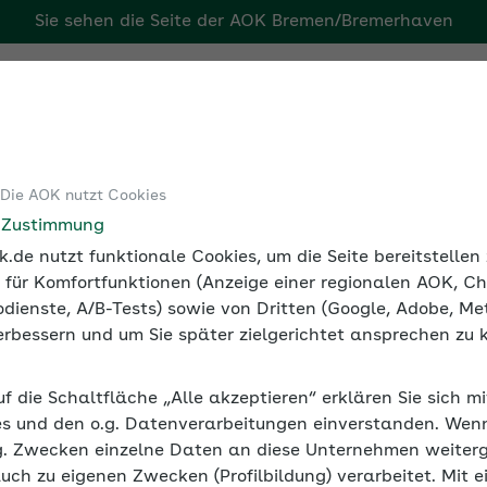
Sie sehen die Seite der
AOK Bremen/Bremerhaven
ven
Tools
Medien und Seminare
 Die AOK nutzt Cookies
Online-Training Beschäftigung von Studierenden
e Zustimmung
.de nutzt funktionale Cookies, um die Seite bereitstelle
 für Komfortfunktionen (Anzeige einer regionalen AOK, Ch
dienste, A/B-Tests) sowie von Dritten (Google, Adobe, Met
ftigung von Studierenden
 verbessern und um Sie später zielgerichtet ansprechen zu 
K erfahren Arbeitgeber, wie sie Beschäftigung
uf die Schaltfläche „Alle akzeptieren“ erklären Sie sich m
h richtig beurteilen.
s und den o.g. Datenverarbeitungen einverstanden. Wenn 
g. Zwecken einzelne Daten an diese Unternehmen weiter
auch zu eigenen Zwecken (Profilbildung) verarbeitet. Mit e