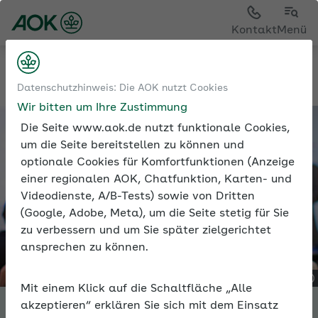
Sie sehen die Seite der
AOK Bremen/Bremerhaven
Kontakt
Menü
Medien und Seminare
Datenschutzhinweis: Die AOK nutzt Cookies
Wir bitten um Ihre Zustimmung
Die Seite www.aok.de nutzt funktionale Cookies,
um die Seite bereitstellen zu können und
optionale Cookies für Komfortfunktionen (Anzeige
einer regionalen AOK, Chatfunktion, Karten- und
Videodienste, A/B-Tests) sowie von Dritten
(Google, Adobe, Meta), um die Seite stetig für Sie
zu verbessern und um Sie später zielgerichtet
ansprechen zu können.
Mit einem Klick auf die Schaltfläche „Alle
akzeptieren“ erklären Sie sich mit dem Einsatz