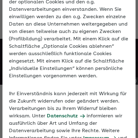
der optionalen Cookies und den o.g.
erfüllt sind: Kontrollverlust, Dosissteigerung und
Datenverarbeitungen einverstanden. Wenn Sie
Auftreten von Entzugserscheinungen.
einwilligen werden zu den o.g. Zwecken einzelne
Daten an diese Unternehmen weitergegeben und
von diesen teilweise auch zu eigenen Zwecken
(Profilbildung) verarbeitet. Mit einem Klick auf die
Schaltfläche „Optionale Cookies ablehnen“
werden ausschließlich funktionale Cookies
eingesetzt. Mit einem Klick auf die Schaltfläche
„Individuelle Einstellungen“ können persönliche
Einstellungen vorgenommen werden.
Ihr Einverständnis kann jederzeit mit Wirkung für
Arbeit und Freizeit: Die Grenze verschwimmt
die Zukunft widerrufen oder geändert werden.
Verarbeitungen bis zu Ihrem Widerruf bleiben
wirksam. Unter
Datenschutz
informieren wir
Klassische Suchtkriterien sind erkennbar
ausführlich über Art und Umfang der
Datenverarbeitung sowie Ihre Rechte. Weitere
Arbeitssucht-Prävention durch gezielte