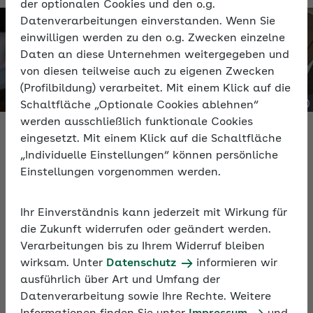
der optionalen Cookies und den o.g.
Datenverarbeitungen einverstanden. Wenn Sie
einwilligen werden zu den o.g. Zwecken einzelne
Daten an diese Unternehmen weitergegeben und
von diesen teilweise auch zu eigenen Zwecken
(Profilbildung) verarbeitet. Mit einem Klick auf die
Schaltfläche „Optionale Cookies ablehnen“
werden ausschließlich funktionale Cookies
eingesetzt. Mit einem Klick auf die Schaltfläche
„Individuelle Einstellungen“ können persönliche
Alkoholmissbrauch schadet allen
Einstellungen vorgenommen werden.
Alkoholproblem erkennen
Ihr Einverständnis kann jederzeit mit Wirkung für
die Zukunft widerrufen oder geändert werden.
Alkohol-Suchtprävention im Betrieb
Verarbeitungen bis zu Ihrem Widerruf bleiben
wirksam. Unter
Datenschutz
informieren wir
ausführlich über Art und Umfang der
Datenverarbeitung sowie Ihre Rechte. Weitere
Alkoholmissbrauch schadet allen