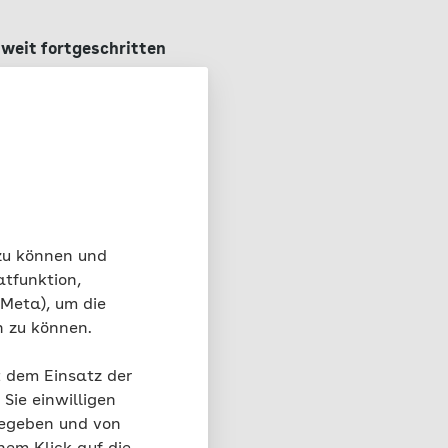
?
 weit fortgeschritten
iesem Stadium hat der
uch bei einem lokal
radikale
tion auch die
nd auf Metastasen
 zu können und
atfunktion,
 Meta), um die
n zu können.
t dem Einsatz der
behandeln
Sie einwilligen
gegeben und von