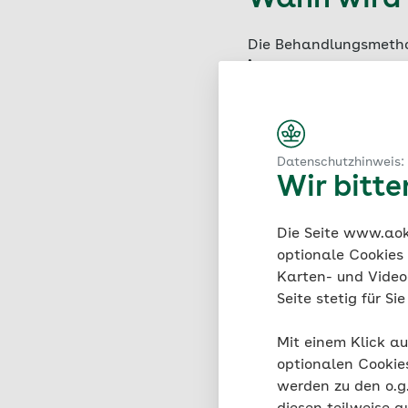
Wann wird 
Die Behandlungsmeth
ist
. Sie ist eine Ther
Krebs die anatomisch
fortgeschrittenen Kre
Prostatektomie noch S
Lymphknoten entnomm
Datenschutzhinweis:
untersucht, um weiter
Wir bitt
Die Seite www.aok.
optionale Cookies
Passende Arti
Karten- und Videod
Seite stetig für S
Mit einem Klick au
optionalen Cookie
werden zu den o.