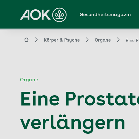
Zum
Hauptinhalt
Gesundheitsmagazin
springen
Magazin
Körper & Psyche
Organe
Eine 
Organe
Eine Prosta
verlängern