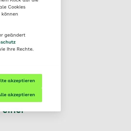
nem Klick auf die
ale Cookies
“ können
der geändert
schutz
ie Ihre Rechte.
te akzeptieren
lle akzeptieren
 einer