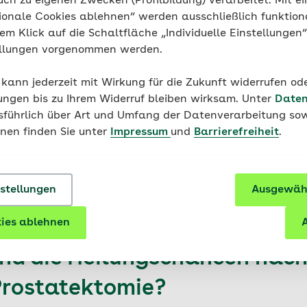
uch zu eigenen Zwecken (Profilbildung) verarbeitet. Mit ei
ionale Cookies ablehnen“ werden ausschließlich funktion
nem Klick auf die Schaltfläche „Individuelle Einstellungen
ellungen vorgenommen werden.
 kann jederzeit mit Wirkung für die Zukunft widerrufen o
Krebs
ungen bis zu Ihrem Widerruf bleiben wirksam. Unter
Krebsvorsorge für den Mann
Daten
usführlich über Art und Umfang der Datenverarbeitung sow
onen finden Sie unter
Impressum
und
Barrierefreiheit
.
nstellungen
Ausgewähl
ies ablehnen
A
ind die Heilungschancen nach
Prostatektomie?