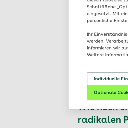
diesen teilweise a
Schaltfläche „Opt
eingesetzt. Mit ei
persönliche Einst
Ihr Einverständnis
werden. Verarbeit
informieren wir a
Weitere Informati
Individuelle Ei
Optionale Cook
Wie hoch s
radikalen 