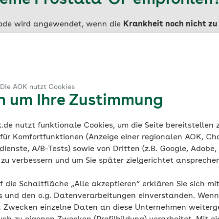
eine Prostata-OP empfohlen
ode wird angewendet, wenn die
Krankheit noch nicht zu
apieoption bei einem lokal begrenzten Prostatakrebs. In d
e Begrenzung der
Prostata
(Kapsel) nicht durchbrochen. A
bs, also wenn die Kapsel durchbrochen wurde, kann eine 
inn ergeben. In diesem Fall können im Rahmen der Opera
en werden (Lymphadenektomie). Sie werden anschließe
 Die AOK nutzt Cookies
e Therapieschritte zu empfehlen.
en um Ihre Zustimmung
de nutzt funktionale Cookies, um die Seite bereitstellen
 für Komfortfunktionen (Anzeige einer regionalen AOK, Ch
kel zum Thema
ienste, A/B-Tests) sowie von Dritten (z.B. Google, Adobe,
ie zu verbessern und um Sie später zielgerichtet anspreche
Krebs
f die Schaltfläche „Alle akzeptieren“ erklären Sie sich mi
Prostatakrebs – erkennen und 
s und den o.g. Datenverarbeitungen einverstanden. Wenn 
g. Zwecken einzelne Daten an diese Unternehmen weiter