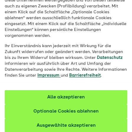
diese Unternehmen weitergegeben und von diesen teilweise
auch zu eigenen Zwecken (Profilbildung) verarbeitet. Mit
Erkranken Männer an Krebs, handelt es
einem Klick auf die Schaltfläche „Optionale Cookies
ablehnen“ werden ausschließlich funktionale Cookies
sich häufig um Prostatakrebs. Daher wird
eingesetzt. Mit einem Klick auf die Schaltfläche „Individuelle
Männern eine Vorsorgeuntersuchung ab
Einstellungen“ können persönliche Einstellungen
dem 45. Lebensjahr angeboten. Wie
vorgenommen werden.
Prostatakrebs erkannt wird und auf was
Ihr Einverständnis kann jederzeit mit Wirkung für die
es bei der Behandlung ankommt, erklärt
Zukunft widerrufen oder geändert werden. Verarbeitungen
bis zu Ihrem Widerruf bleiben wirksam. Unter
Datenschutz
Herr Prof. Stolzenburg aus der Uniklinik
informieren wir ausführlich über Art und Umfang der
Leipzig.
Datenverarbeitung sowie Ihre Rechte. Weitere Informationen
finden Sie unter
Impressum
und
Barrierefreiheit
.
Alle akzeptieren
Optionale Cookies ablehnen
Ausgewählte akzeptieren