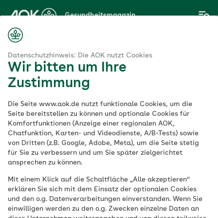
Zum
Gesundheitsmagazin
Hauptinhalt
springen
Magazin
Krebs
Prostatakrebs – Wie sinnvoll ist die Früherkennung?
Datenschutzhinweis: Die AOK nutzt Cookies
Wir bitten um Ihre
Zustimmung
Krebs
Die Seite www.aok.de nutzt funktionale Cookies, um die
Prostatakrebs – Wie
Seite bereitstellen zu können und optionale Cookies für
Komfortfunktionen (Anzeige einer regionalen AOK,
Chatfunktion, Karten- und Videodienste, A/B-Tests) sowie
sinnvoll ist die
von Dritten (z.B. Google, Adobe, Meta), um die Seite stetig
für Sie zu verbessern und um Sie später zielgerichtet
Früherkennung?
ansprechen zu können.
Mit einem Klick auf die Schaltfläche „Alle akzeptieren“
erklären Sie sich mit dem Einsatz der optionalen Cookies
Veröffentlicht am:
und den o.g. Datenverarbeitungen einverstanden. Wenn Sie
17.09.2021
aktualisiert am 17.02.2026
einwilligen werden zu den o.g. Zwecken einzelne Daten an
12 Minuten Lesedauer