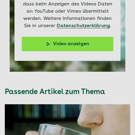
dass beim Anzeigen des Videos Daten
an YouTube oder Vimeo übermittelt
werden. Weitere Informationen finden
Sie in unserer
Datenschutzerklärung
.
Video anzeigen
Prostatakrebs ist die häufigste Krebserkrankung bei
Männern, aber oft gut heilbar. Entscheidend ist die
Früherkennung. Erfahren Sie, welche Risikofaktoren und
möglichen Symptome es gibt und welche
Vorsorgeuntersuchungen sinnvoll sind.
Passende Artikel zum Thema