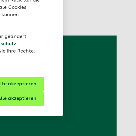
nem Klick auf die
immten Grenzwert
. Die
ale Cookies
“ können
der geändert
schutz
ie Ihre Rechte.
m Thema
te akzeptieren
stleitzahl können wir
AOK anzeigen.
lle akzeptieren