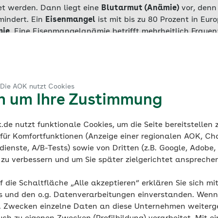
et werden. Dann liegt eine
Blutarmut (Anämie)
vor, denn 
mindert. Ein
Eisenmangel
ist mit bis zu 80 Prozent in Eur
mie
. Eine Eisenmangelanämie betrifft mehrheitlich Frauen
Europas fünf bis zehn Prozent darunter leiden, sind unte
nze 20 Prozent betroffen.
n ins Blut geschieht im oberen Teil des Dünndarms. Je 
 Die AOK nutzt Cookies
um den Eisenspiegel konstant zu halten,
variiert die Au
en um Ihre Zustimmung
rm eines gesunden Menschen müssen täglich nur
10 bis 1
berhaupt ins Blut aufgenommen werden
. Liegt jedoch ei
wurde zu wenig des Mineralstoffs zugeführt, um den Eise
de nutzt funktionale Cookies, um die Seite bereitstellen
rei- bis fünffache Menge an Eisen aus der Nahrung ziehen
 für Komfortfunktionen (Anzeige einer regionalen AOK, Ch
ienste, A/B-Tests) sowie von Dritten (z.B. Google, Adobe,
hen einem
ie zu verbessern und um Sie später zielgerichtet anspreche
Eisenmangel und einer Eisenmangelanämie zu 
nd die Eisenvorräte im Körper zu niedrig
, aber der Geha
f die Schaltfläche „Alle akzeptieren“ erklären Sie sich mi
erchen ist noch ausreichend hoch. Im Blutbild zeigt sich 
s und den o.g. Datenverarbeitungen einverstanden. Wenn 
g. Zwecken einzelne Daten an diese Unternehmen weiter