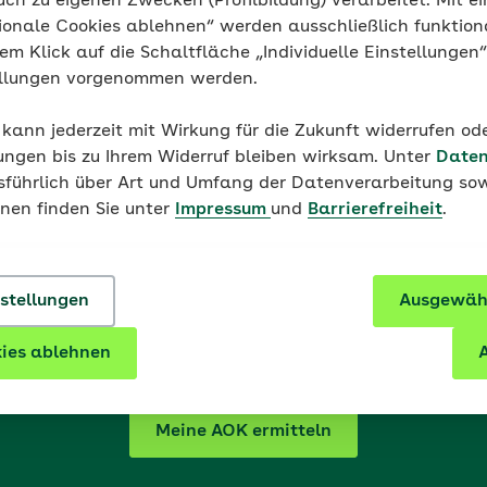
uch zu eigenen Zwecken (Profilbildung) verarbeitet. Mit ei
gelanämie liegt der Hämoglobinwert unter einem best
ionale Cookies ablehnen“ werden ausschließlich funktion
auerhafter Eisenmangel.
nem Klick auf die Schaltfläche „Individuelle Einstellungen
ellungen vorgenommen werden.
 kann jederzeit mit Wirkung für die Zukunft widerrufen o
ungen bis zu Ihrem Widerruf bleiben wirksam. Unter
Daten
usführlich über Art und Umfang der Datenverarbeitung sow
onen finden Sie unter
Impressum
und
Barrierefreiheit
.
Leistungen bietet die AOK
zu
Ernährung
an?
nstellungen
Ausgewähl
OK unterscheiden sich regional. Mit der Eingabe Ihrer Po
zuständige AOK ermitteln und passende Leistungen Ihrer 
ies ablehnen
A
Meine AOK ermitteln