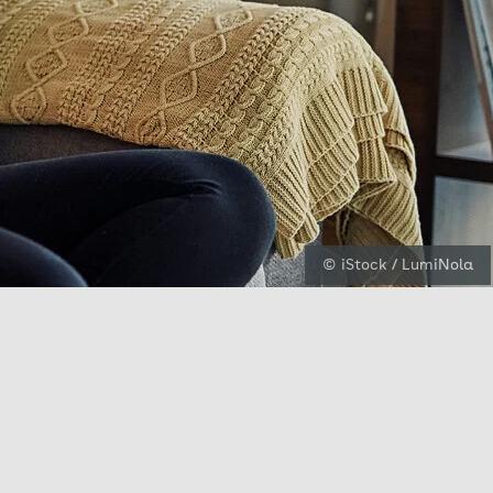
© iStock / LumiNola