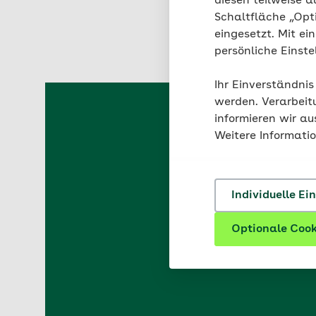
diesen teilweise a
Bei einer
Eisenman
Schaltfläche „Opt
Ursache ist ein d
eingesetzt. Mit ei
persönliche Einst
Ihr Einverständnis
werden. Verarbeit
informieren wir a
Weitere Informati
Welche 
Individuelle Ei
Die Leistungen der A
die für Sie 
Optionale Cook