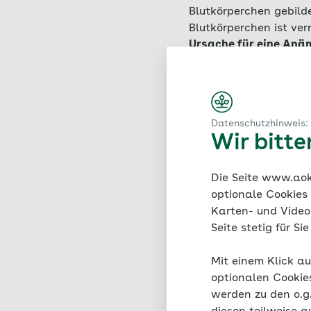
Blutkörperchen gebild
Blutkörperchen ist ver
Ursache für eine Anä
gesamten Bevölkerung 
gebärfähigen Alter ga
Die Aufnahme von Eise
Datenschutzhinweis:
der Körper benötigt
, 
Wir bitt
Nahrungsbrei
. Im Da
zugeführten Eisens ü
das heißt dem Körper 
Die Seite www.aok.
halten – kann er die d
optionale Cookies
Karten- und Videod
Es ist wichtig, zwisc
Seite stetig für S
Bei
Eisenmangel si
Mit einem Klick au
den roten Blutkörp
optionalen Cookie
Speichereisen
.
werden zu den o.