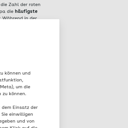
die Zahl der roten
opa die
häufigste
: Während in der
r den Frauen im
nachdem,
wie viel Eisen
fnahme aus dem
5 Prozent des
n Eisenmangel vor –
nspiegel konstant zu
 zu können und
.
atfunktion,
 Meta), um die
n zu können.
unterscheiden
:
lt an Hämoglobin in
t dem Einsatz der
ein
erniedrigtes
Sie einwilligen
gegeben und von