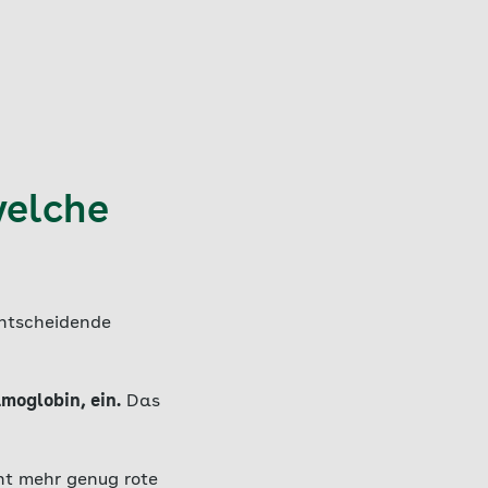
welche
entscheidende
moglobin, ein.
Das
ht mehr genug rote