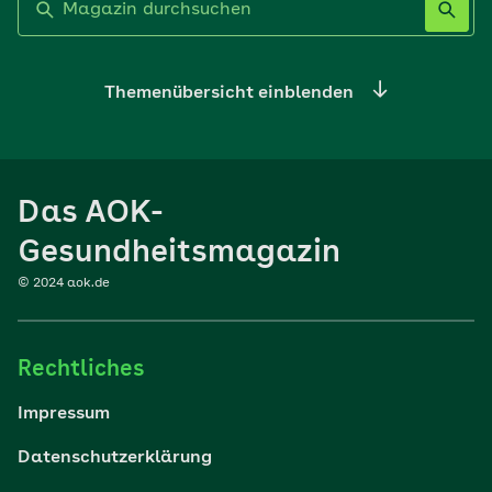
Themenübersicht einblenden
Ernährung
Das AOK-
Sport
Gesundheitsmagazin
© 2024 aok.de
Familie
Rechtliches
Reisen
Impressum
Wohlbefinden
Datenschutzerklärung