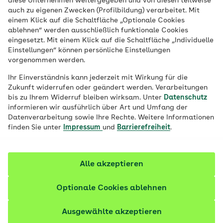
diese Unternehmen weitergegeben und von diesen teilweise
Herz und Kreislauf sind unser
auch zu eigenen Zwecken (Profilbildung) verarbeitet. Mit
Antriebsteam. Herzspezialisten erklären,
einem Klick auf die Schaltfläche „Optionale Cookies
ablehnen“ werden ausschließlich funktionale Cookies
was wir für unsere Herzgesundheit tun
eingesetzt. Mit einem Klick auf die Schaltfläche „Individuelle
können und wie die Herzmedizin mit neuen
Einstellungen“ können persönliche Einstellungen
vorgenommen werden.
Therapien gegen Erkrankungen vorgeht.
Ihr Einverständnis kann jederzeit mit Wirkung für die
Zukunft widerrufen oder geändert werden. Verarbeitungen
bis zu Ihrem Widerruf bleiben wirksam. Unter
Datenschutz
informieren wir ausführlich über Art und Umfang der
Datenverarbeitung sowie Ihre Rechte. Weitere Informationen
finden Sie unter
Impressum
und
Barrierefreiheit
.
Alle akzeptieren
Optionale Cookies ablehnen
Ausgewählte akzeptieren