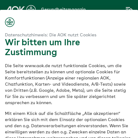
Zum
Gesundheitsmagazin
Hauptinhalt
springen
Magazin
lauf
Herzgesundheit: So bleibt Ihr Herz lange leistungsfähig
Datenschutzhinweis: Die AOK nutzt Cookies
Wir bitten um Ihre
Zustimmung
Herz & Kreislauf
Die Seite www.aok.de nutzt funktionale Cookies, um die
Herzgesundheit: So
Seite bereitstellen zu können und optionale Cookies für
Komfortfunktionen (Anzeige einer regionalen AOK,
Chatfunktion, Karten- und Videodienste, A/B-Tests) sowie
bleibt Ihr Herz lange
von Dritten (z.B. Google, Adobe, Meta), um die Seite stetig
für Sie zu verbessern und um Sie später zielgerichtet
leistungsfähig
ansprechen zu können.
Mit einem Klick auf die Schaltfläche „Alle akzeptieren“
erklären Sie sich mit dem Einsatz der optionalen Cookies
Veröffentlicht am:
und den o.g. Datenverarbeitungen einverstanden. Wenn Sie
23.10.2023
11 Minuten Lesedauer
einwilligen werden zu den o.g. Zwecken einzelne Daten an