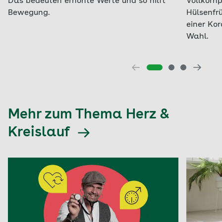
Das bedeuten erhöhte Werte und so hilft
Vollkorn
Bewegung.
Hülsenfr
einer Ko
Wahl.
Mehr zum Thema Herz &
Kreislauf