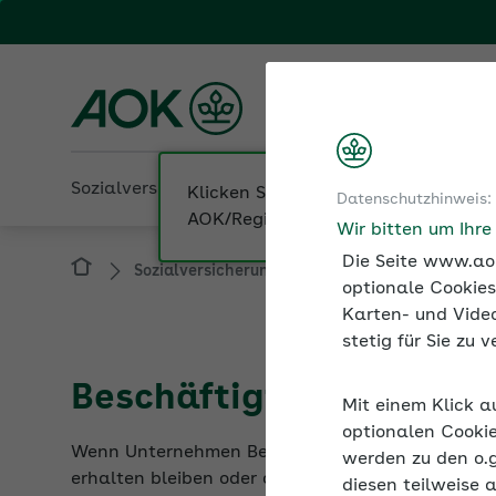
Fachportal für Arbeitgeber
AOK Sachsen-Anhalt
Sozialversicherung
Betriebliche Gesundheit
Datenschutzhinweis:
Sozialversicherung
Entsendungen und A1-
Wir bitten um Ihr
Die Seite www.aok
optionale Cookies
Karten- und Video
stetig für Sie zu
Beschäftigte befristet 
Mit einem Klick a
Wenn Unternehmen Beschäftigte ins Ausland ents
optionalen Cookie
erhalten bleiben oder ob ausländisches Recht gil
werden zu den o.
diesen teilweise 