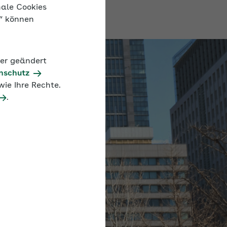
nale Cookies
n“ können
der geändert
nschutz
ie Ihre Rechte.
.