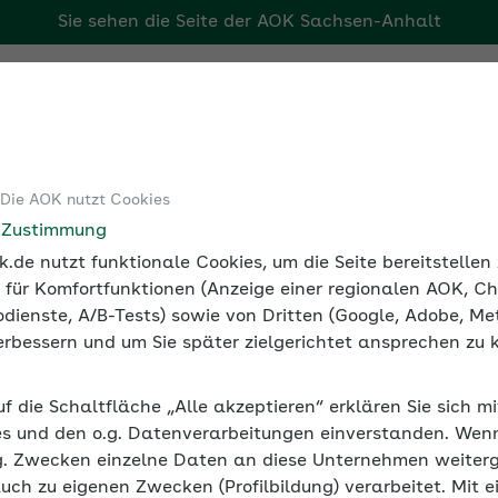
Sie sehen die Seite der
AOK Sachsen-Anhalt
Tools
Medien und Seminare
 Die AOK nutzt Cookies
Bescheinigung
Beschäftigte befristet ins Ausland entsenden
e Zustimmung
.de nutzt funktionale Cookies, um die Seite bereitstelle
 für Komfortfunktionen (Anzeige einer regionalen AOK, Ch
dienste, A/B-Tests) sowie von Dritten (Google, Adobe, Met
 verbessern und um Sie später zielgerichtet ansprechen zu 
ins Ausland entsenden
uf die Schaltfläche „Alle akzeptieren“ erklären Sie sich m
enden, klären sie vorab, ob die in Deutschland bestehe
s und den o.g. Datenverarbeitungen einverstanden. Wenn 
t.
g. Zwecken einzelne Daten an diese Unternehmen weiter
auch zu eigenen Zwecken (Profilbildung) verarbeitet. Mit e