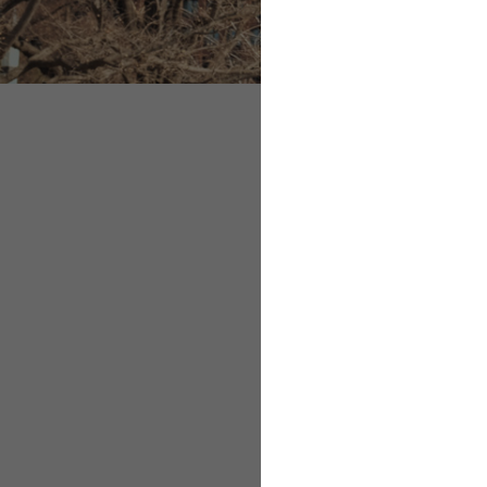
Grundsätze bei En
Beschäftigungslan
Weiterbeschäftigu
Entsendebescheini
Grundsätze be