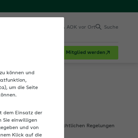
Einloggen
Kontakt & AOK vor Ort
Suche
Mitglied werden
n zu können und
atfunktion,
a), um die Seite
können.
it dem Einsatz der
nden sozialversicherungsrechtlichen Regelungen
Sie einwilligen
gegeben und von
inem Klick auf die