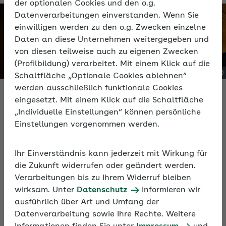
der optionalen Cookies und den o.g.
Datenverarbeitungen einverstanden. Wenn Sie
einwilligen werden zu den o.g. Zwecken einzelne
Daten an diese Unternehmen weitergegeben und
von diesen teilweise auch zu eigenen Zwecken
(Profilbildung) verarbeitet. Mit einem Klick auf die
Schaltfläche „Optionale Cookies ablehnen“
werden ausschließlich funktionale Cookies
eingesetzt. Mit einem Klick auf die Schaltfläche
„Individuelle Einstellungen“ können persönliche
Ihr Persönlicher Bereich
Einstellungen vorgenommen werden.
Registrierte Nutzende haben im AOK-
Ihr Einverständnis kann jederzeit mit Wirkung für
Arbeitgeberportal Zugriff auf exklusive Inhalte und
die Zukunft widerrufen oder geändert werden.
Services. Nutzen auch Sie diese Vorteile:
Verarbeitungen bis zu Ihrem Widerruf bleiben
wirksam. Unter
Datenschutz
informieren wir
Hinterlegen Sie persönliche Lesezeichen auf die
ausführlich über Art und Umfang der
SV- und BGF-Seiten im Portal, in die
Datenverarbeitung sowie Ihre Rechte. Weitere
Rechtsdatenbank und Ihre Tools und Rechner.