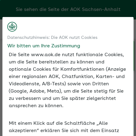
Sie sehen die Seite der
AOK Sachsen-Anhalt
Kontakt
Menü
Datenschutzhinweis: Die AOK nutzt Cookies
Wir bitten um Ihre Zustimmung
Klicken Sie hier, wenn Sie Ihre
Exklusive Services für Arbeitgeber
AOK/Region wechseln möchten.
Die Seite www.aok.de nutzt funktionale Cookies,
um die Seite bereitstellen zu können und
optionale Cookies für Komfortfunktionen (Anzeige
einer regionalen AOK, Chatfunktion, Karten- und
Exklusive Services für
Videodienste, A/B-Tests) sowie von Dritten
Arbeitgeber
(Google, Adobe, Meta), um die Seite stetig für Sie
zu verbessern und um Sie später zielgerichtet
Profitieren Sie von den exklusiven
ansprechen zu können.
Leistungen und Vorteilen der AOK im
Arbeitgeberportal.
Mit einem Klick auf die Schaltfläche „Alle
akzeptieren“ erklären Sie sich mit dem Einsatz