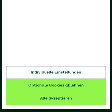
AOK Bremen/Bremerhaven
AOK Hessen
AOK Niedersachsen
AOK Nordost
AOK NordWest
AOK PLUS
AOK Rheinland-Pfalz/Saarland
AOK Rheinland/Hamburg
Individuelle Einstellungen
AOK Sachsen-Anhalt
Optionale Cookies ablehnen
Alle akzeptieren