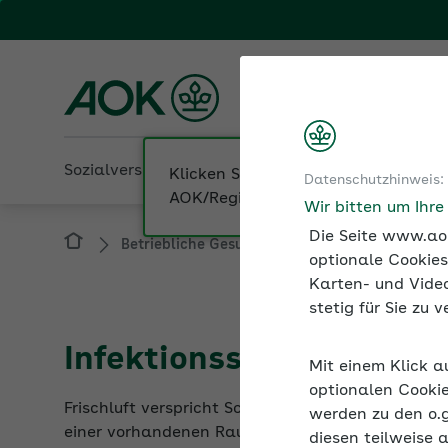
Fachportal für Arbeitgeber
AOK Sachsen-Anhalt
Sozialversicherung
Betriebliche Gesundheit
Datenschutzhinweis:
Betriebliche Gesundheit
Arbeitssicherheit
Wir bitten um Ihr
Die Seite www.aok
optionale Cookies
Karten- und Video
stetig für Sie zu
Infektionsschutz durch
Mit einem Klick a
Frischluft verspricht Schutz vor Viren. Für die Ar
optionalen Cookie
einer vorhandenen Raumlufttechnik und das Aufs
werden zu den o.
sich mehrere Menschen in einem Raum aufhalten
diesen teilweise 