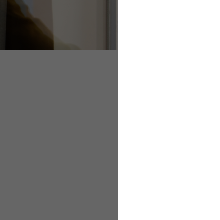
Die Bewährte Forme
Stoßlüften und quer
Masken als Mittel 
Welchen Schutz bi
Wie lange kann ma