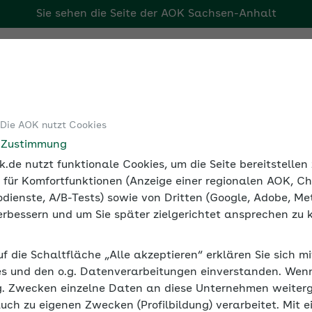
Sie sehen die Seite der
AOK Sachsen-Anhalt
Tools
Medien und Seminare
 Die AOK nutzt Cookies
 und Gesundheit bei der Arbeit
Infektionsschutz durch Lüfte
e Zustimmung
.de nutzt funktionale Cookies, um die Seite bereitstelle
 für Komfortfunktionen (Anzeige einer regionalen AOK, Ch
dienste, A/B-Tests) sowie von Dritten (Google, Adobe, Met
 verbessern und um Sie später zielgerichtet ansprechen zu 
 Lüften und Maskentragen
uf die Schaltfläche „Alle akzeptieren“ erklären Sie sich m
beit in geschlossenen Räumen gibt es prinzipiell drei Mögli
s und den o.g. Datenverarbeitungen einverstanden. Wenn 
tellen mobiler Luftreiniger. Ergänzend kann das Tragen
g. Zwecken einzelne Daten an diese Unternehmen weiter
.
auch zu eigenen Zwecken (Profilbildung) verarbeitet. Mit e