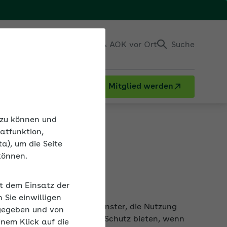
Einloggen
Kontakt & AOK vor Ort
Suche
Mitglied werden
n und Maskentragen
n zu können und
atfunktion,
a), um die Seite
können.
it dem Einsatz der
chkeiten: Lüften über die Fenster, die Nutzung
Sie einwilligen
 von medizinischen Masken Schutz bieten, wenn
gegeben und von
inem Klick auf die