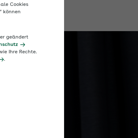
nale Cookies
n“ können
der geändert
nschutz
ie Ihre Rechte.
.