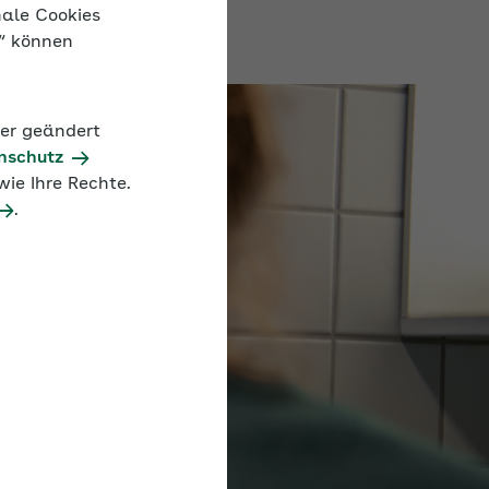
nale Cookies
n“ können
der geändert
nschutz
ie Ihre Rechte.
.