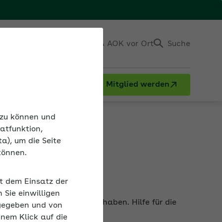
Einloggen
Kontakt & AOK vor Ort
Suche
Mitglied werden
tärken mit Online Trainings
n zu können und
atfunktion,
a), um die Seite
können.
it dem Einsatz der
 kann das viele Ursachen haben. Hilfe für die
Sie einwilligen
gegeben und von
inem Klick auf die