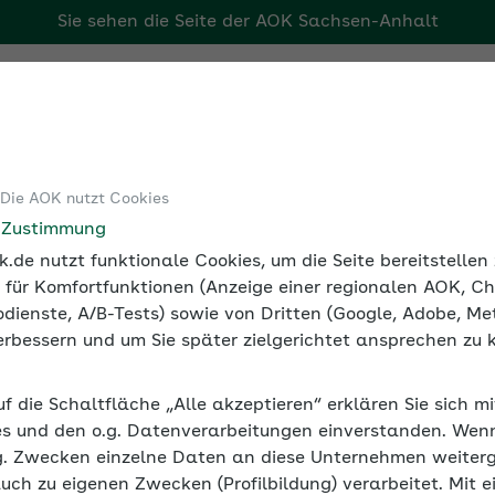
Sie sehen die Seite der
AOK Sachsen-Anhalt
Tools
Medien und Seminare
 Die AOK nutzt Cookies
igitale Angebote für Ihre Gesundheit
Mentale Gesundheit s
e Zustimmung
.de nutzt funktionale Cookies, um die Seite bereitstelle
 für Komfortfunktionen (Anzeige einer regionalen AOK, Ch
dienste, A/B-Tests) sowie von Dritten (Google, Adobe, Met
 verbessern und um Sie später zielgerichtet ansprechen zu 
rken mit Online Trainings
uf die Schaltfläche „Alle akzeptieren“ erklären Sie sich m
Arbeitgeber und Beschäftigte. Wenn es mal nicht so läuft,
s und den o.g. Datenverarbeitungen einverstanden. Wenn 
lligen Online-Programme der AOK.
g. Zwecken einzelne Daten an diese Unternehmen weiter
auch zu eigenen Zwecken (Profilbildung) verarbeitet. Mit e