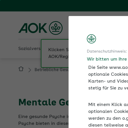
Fachportal für Arbeitgeber
AOK Sachsen-Anhalt
Sozialversicherung
Betriebliche Gesundheit
Datenschutzhinweis:
Betriebliche Gesundheit
AOK-Programme: D
Wir bitten um Ihr
Die Seite www.aok
optionale Cookies
Karten- und Video
stetig für Sie zu
Mentale Gesundheit stä
Mit einem Klick a
Eine gesunde Psyche ist eine tragende Säule für 
optionalen Cookie
Psyche bieten in diesen Fällen die niedrigschwe
werden zu den o.
diesen teilweise 