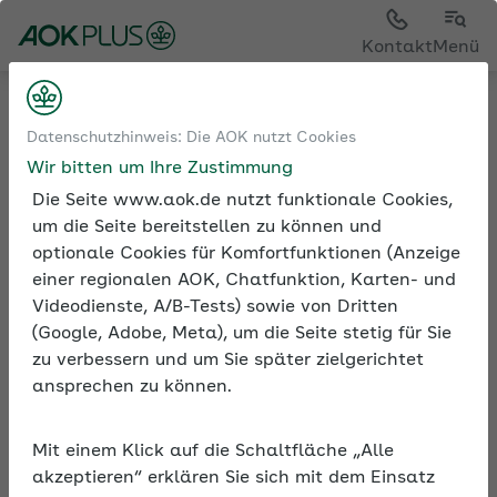
Sie sehen die Seite der
AOK PLUS
Kontakt
Menü
Sozialversicherung
Beschäftigung älterer
Datenschutzhinweis: Die AOK nutzt Cookies
Arbeitnehmer
Beschäftigung in Altersteilzeit
Wir bitten um Ihre Zustimmung
Die Seite www.aok.de nutzt funktionale Cookies,
um die Seite bereitstellen zu können und
optionale Cookies für Komfortfunktionen (Anzeige
einer regionalen AOK, Chatfunktion, Karten- und
Videodienste, A/B-Tests) sowie von Dritten
Beschäftigung in
(Google, Adobe, Meta), um die Seite stetig für Sie
Altersteilzeit
zu verbessern und um Sie später zielgerichtet
ansprechen zu können.
Beschäftigte können ab Vollendung des 55.
Lebensjahres mit ihrem Arbeitgeber Altersteilzeit
vereinbaren. Wird eine solche Vereinbarung
Mit einem Klick auf die Schaltfläche „Alle
getroffen, sind sozialversicherungsrechtliche
akzeptieren“ erklären Sie sich mit dem Einsatz
Besonderheiten zu beachten.