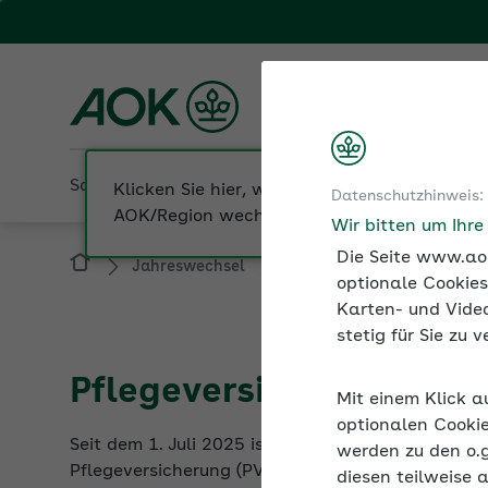
Fachportal für Arbeitgeber
AOK Nordost
Sozialversicherung
Betriebliche Gesundheit
Datenschutzhinweis:
Jahreswechsel
Pflegeversicherungsbeiträ
Wir bitten um Ihr
Die Seite www.aok
optionale Cookies
Karten- und Video
stetig für Sie zu
Pflegeversicherungsbei
Mit einem Klick a
Seit dem 1. Juli 2025 ist das digitale Nachweisv
optionalen Cookie
Pflegeversicherung (PV) für Arbeitgeber verpfl
werden zu den o.
sollten.
diesen teilweise 