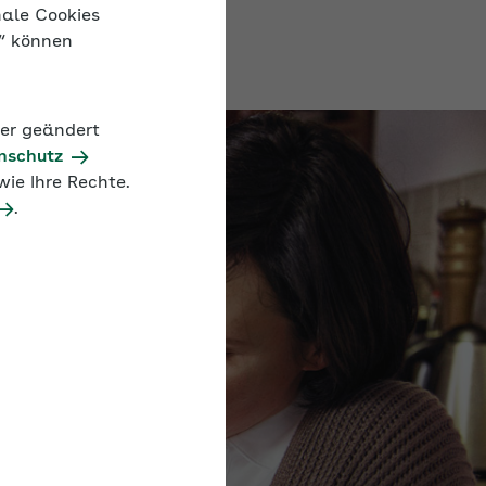
nale Cookies
n“ können
der geändert
nschutz
ie Ihre Rechte.
.