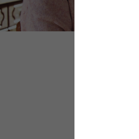
Digitales Nachwei
Initialabruf für l
Wirkungen von Nac
Wegfall der Eltern
Video aus dem Se