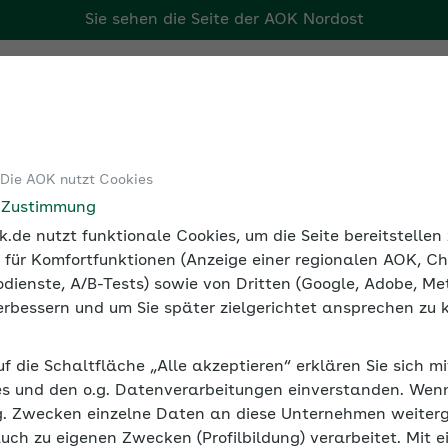
Sie sehen die Seite der
AOK Nordost
Tools
Medien und Seminare
 Die AOK nutzt Cookies
ge: digitales Nachweisverfahren
e Zustimmung
.de nutzt funktionale Cookies, um die Seite bereitstelle
 für Komfortfunktionen (Anzeige einer regionalen AOK, Ch
dienste, A/B-Tests) sowie von Dritten (Google, Adobe, Met
 verbessern und um Sie später zielgerichtet ansprechen zu 
träge: digitales Nachweisv
uf die Schaltfläche „Alle akzeptieren“ erklären Sie sich m
erfahren zum Nachweis der Elterneigenschaft und der Zahl
s und den o.g. Datenverarbeitungen einverstanden. Wenn 
ichtend. Ergänzende Informationen zum Verfahren, die Ar
g. Zwecken einzelne Daten an diese Unternehmen weiter
auch zu eigenen Zwecken (Profilbildung) verarbeitet. Mit e