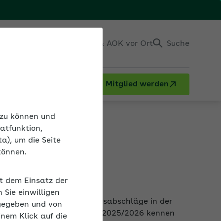
Einloggen
Kontakt & AOK vor Ort
Suche
Mitglied werden
n zu können und
atfunktion,
a), um die Seite
können.
erfahren
it dem Einsatz der
 der Kinder für die Beitragsabschläge in der
Sie einwilligen
beitgeber zum Jahreswechsel 2025/2026 kennen
gegeben und von
inem Klick auf die