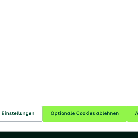
Nutzungsbedingungen
Barrierefreiheit
Barriere melden
Datenschutzeinstellungen
ern
AOK Bremen/Bremerhaven
dost
AOK NordWest
e Einstellungen
Optionale Cookies ablehnen
A
inland/Hamburg
AOK Sachsen-Anhalt