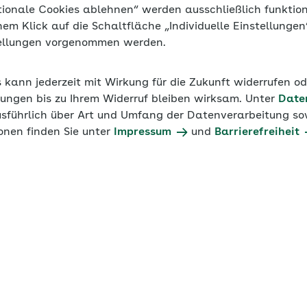
tionale Cookies ablehnen“ werden ausschließlich funktio
inem Klick auf die Schaltfläche „Individuelle Einstellunge
tellungen vorgenommen werden.
 Kontaktangaben
ck zur Barrierefreiheit über unser zentrales E-Mail-Formul
s kann jederzeit mit Wirkung für die Zukunft widerrufen o
ungen bis zu Ihrem Widerruf bleiben wirksam. Unter
Date
usführlich über Art und Umfang der Datenverarbeitung sow
onen finden Sie unter
Impressum
und
Barrierefreiheit
rbeitet von:
bR - Arbeitsgemeinschaft von Körperschaften des öffen