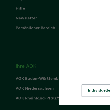
Hilfe
Karriere
Newsletter
Presse
Persönlicher Bereich
Ihre AOK
AOK Baden-Württemberg
AOK Bay
AOK Niedersachsen
AOK Nor
Individuell
AOK Rheinland-Pfalz/Saarland
AOK Rhe