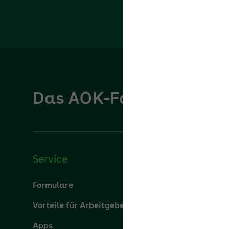
Das AOK-Fachportal für
Service
Über u
Formulare
Über uns
Vorteile für Arbeitgeber
aok.de
Apps
Leistung