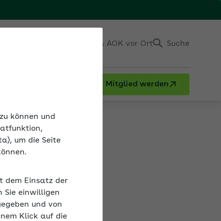
Einloggen
Kontakt & AOK vor Ort
Suche
Mitglied werden
n zu können und
atfunktion,
a), um die Seite
können.
it dem Einsatz der
V 2.0 und dem
Sie einwilligen
gegeben und von
inem Klick auf die