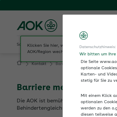
Fachportal für Arbeitgeber
AOK Nordost
Sozialversicherung
Betriebliche Gesundheit
Klicken Sie hier, wenn Sie Ihre
Datenschutzhinweis:
AOK/Region wechseln möchten.
Wir bitten um Ihr
Die Seite www.aok
Kontakt
Barriere melden
optionale Cookies
Karten- und Video
stetig für Sie zu
Barriere melden
Mit einem Klick a
Die AOK ist bemüht, ihre Websites und
optionalen Cookie
Behindertengleichstellungsgesetz (BGG)
werden zu den o.
diesen teilweise 