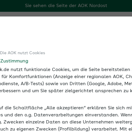
Sie sehen die Seite der
AOK Nordost
Tools
Medien und Seminare
 Die AOK nutzt Cookies
e Zustimmung
.de nutzt funktionale Cookies, um die Seite bereitstelle
 für Komfortfunktionen (Anzeige einer regionalen AOK, Ch
dienste, A/B-Tests) sowie von Dritten (Google, Adobe, Met
 verbessern und um Sie später zielgerichtet ansprechen zu 
uf die Schaltfläche „Alle akzeptieren“ erklären Sie sich m
 mobilen Anwendungen im Einklang mit der BIT
s und den o.g. Datenverarbeitungen einverstanden. Wenn 
 barrierefrei zugänglich zu machen.
g. Zwecken einzelne Daten an diese Unternehmen weiter
auch zu eigenen Zwecken (Profilbildung) verarbeitet. Mit e