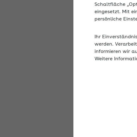
Schaltfläche „Op
eingesetzt. Mit e
persönliche Eins
Feedback und
Sie können uns Feedba
Ihr Einverständni
werden. Verarbeit
informieren wir a
Barriere melden
Weitere Informati
Ihre Anfrage wird bea
AOK-Bundesverband eG
Rosenthaler Str. 31
10178 Berlin