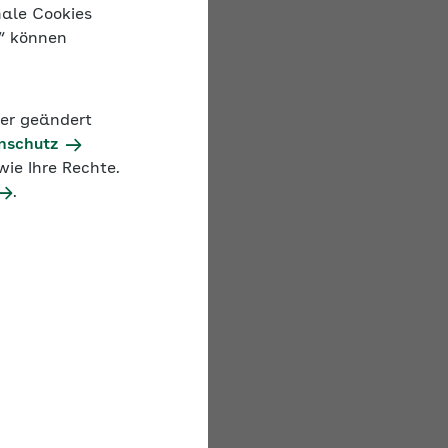
nale Cookies
n“ können
ar mitteilen:
der geändert
nschutz
ie Ihre Rechte.
.
tlichen Rechts