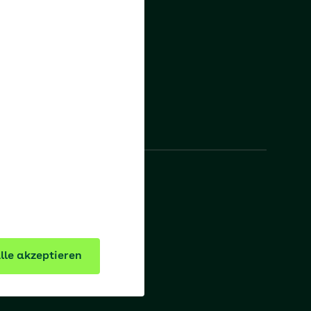
Instagram
LinkedIn
AOK Hessen
AOK PLUS
lle akzeptieren