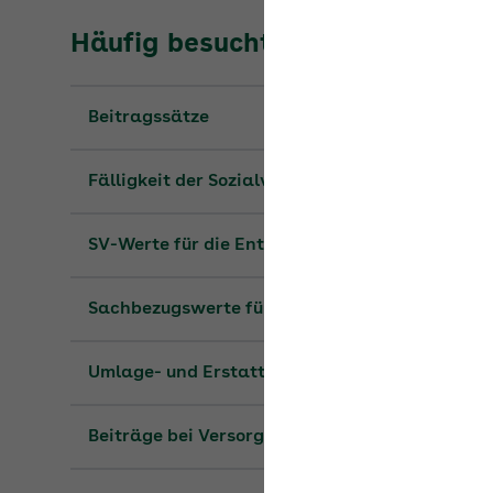
Häufig besuchte Seiten
Beitragssätze
Fälligkeit der Sozialversicherungsbeiträge
SV-Werte für die Entgeltabrechnung
Sachbezugswerte für 2026
Umlage- und Erstattungssätze
Beiträge bei Versorgungsbezügen