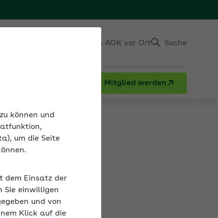
Einloggen
Kontakt & AOK vor Ort
Suche
Mitglied werden
n zu können und
atfunktion,
a), um die Seite
können.
gigkeitsgrenze
it dem Einsatz der
rige Jahre. Die
Sie einwilligen
lle die
gegeben und von
b-Zentrale
inem Klick auf die