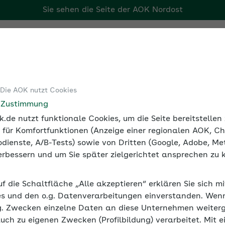
Sie sehen die Seite der
AOK Nordost
Tools
Medien und Seminare
 Die AOK nutzt Cookies
alversicherung
Werte 2026
e Zustimmung
.de nutzt funktionale Cookies, um die Seite bereitstelle
 für Komfortfunktionen (Anzeige einer regionalen AOK, Ch
dienste, A/B-Tests) sowie von Dritten (Google, Adobe, Met
 verbessern und um Sie später zielgerichtet ansprechen zu 
rbeitgeber für Minijobbende bis zur Geringfü
uf die Schaltfläche „Alle akzeptieren“ erklären Sie sich m
: für das aktuelle Jahr und rückwirkend für vo
s und den o.g. Datenverarbeitungen einverstanden. Wenn 
2026 bei 603 Euro. Bitte entnehmen Sie der Tabe
g. Zwecken einzelne Daten an diese Unternehmen weiter
n Prozentsatz der Abgabe, die durch die Minijo
auch zu eigenen Zwecken (Profilbildung) verarbeitet. Mit e