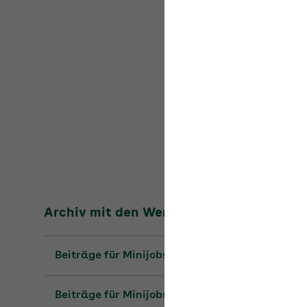
Umlage für Krankhe
Umlage für Mutters
(100 %)
Archiv mit den Werten der Vorjahre
Beiträge für Minijobs 2025
Beiträge für Minijobs 2024