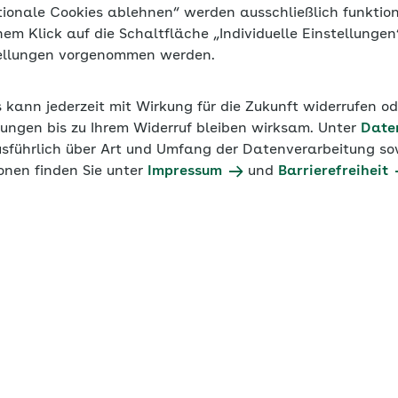
tionale Cookies ablehnen“ werden ausschließlich funktio
inem Klick auf die Schaltfläche „Individuelle Einstellunge
tellungen vorgenommen werden.
ten der Vorjahre
s kann jederzeit mit Wirkung für die Zukunft widerrufen o
ungen bis zu Ihrem Widerruf bleiben wirksam. Unter
Date
inijobs 2026
usführlich über Art und Umfang der Datenverarbeitung sow
onen finden Sie unter
Impressum
und
Barrierefreiheit
Umlagen
Beitragsgruppe
berbeitrag zur
6000
g
berbeitrag zur
6000
 bei Beschäftigung im