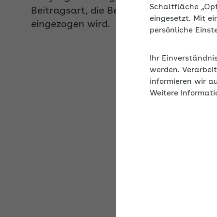
eingezogen wird.
Schaltfläche „Op
eingesetzt. Mit e
persönliche Eins
Archiv mit den Wer
Ihr Einverständni
werden. Verarbeit
Beiträge für M
informieren wir a
Weitere Informati
Beiträge/​Steuern/​
Pauschaler Arbeitge
Krankenversicherun
Pauschaler Arbeitge
Krankenversicherung
privaten Haushalt