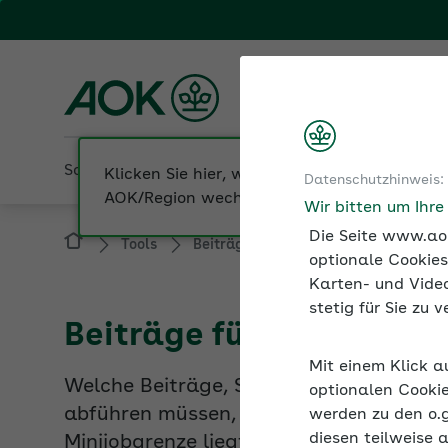
Fachportal für Arbeitgeber
AOK Nordost
Sozialversicherung
Betriebliche Gesundheit
Datenschutzhinweis:
Tools
Beiträge und Rechengrößen der Sozi
Wir bitten um Ihr
Die Seite www.aok
optionale Cookies
Karten- und Video
Beiträge für Minijobs
stetig für Sie zu
Welche Beiträge, Steuern und Umlagen A
Mit einem Klick a
abführen müssen, steht in dieser Tabelle
optionalen Cookie
Minijobgrenze liegt seit dem 1. Januar 
werden zu den o.
Beitragsart, die Beitragsgruppe und de
diesen teilweise 