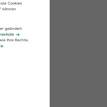
nale Cookies
n“ können
der geändert
nschutz
ie Ihre Rechte.
.
Prozentsatz
13,0 %
5,0 %