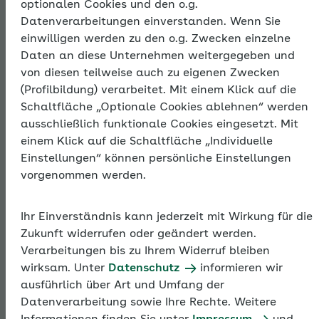
optionalen Cookies und den o.g.
Datenverarbeitungen einverstanden. Wenn Sie
einwilligen werden zu den o.g. Zwecken einzelne
Trends & Tipps –
Daten an diese Unternehmen weitergegeben und
von diesen teilweise auch zu eigenen Zwecken
Neues in der
(Profilbildung) verarbeitet. Mit einem Klick auf die
Schaltfläche „Optionale Cookies ablehnen“ werden
ausschließlich funktionale Cookies eingesetzt. Mit
Sozialversicherun
einem Klick auf die Schaltfläche „Individuelle
Einstellungen“ können persönliche Einstellungen
2026
vorgenommen werden.
Ihr Einverständnis kann jederzeit mit Wirkung für die
Zum 1. Januar 2026 gibt es wieder wichtige
Zukunft widerrufen oder geändert werden.
gesetzliche Änderungen, die sich auf die
Verarbeitungen bis zu Ihrem Widerruf bleiben
Sozialversicherung auswirken. Auch diesmal bietet
wirksam. Unter
Datenschutz
informieren wir
die AOK zum Jahreswechsel ein aktuelles
ausführlich über Art und Umfang der
Themenspezial mit allen wichtigen Informationen zu
Datenverarbeitung sowie Ihre Rechte. Weitere
den Neuerungen an.