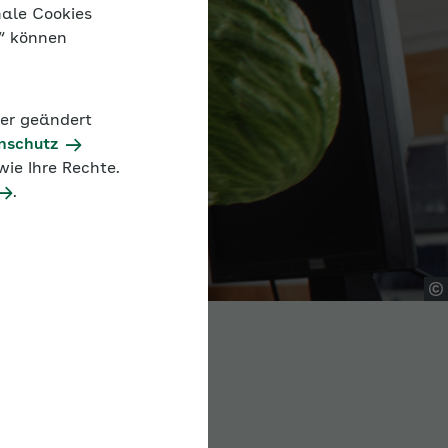
nale Cookies
n“ können
der geändert
nschutz
ie Ihre Rechte.
.