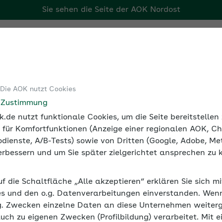
Sie sehen die Seite der
AOK Nordost
Tools
Medien und Seminare
 Die AOK nutzt Cookies
i der Arbeit
Gesunde Gewohnheiten, gesundes Team
e Zustimmung
.de nutzt funktionale Cookies, um die Seite bereitstelle
 für Komfortfunktionen (Anzeige einer regionalen AOK, Ch
dienste, A/B-Tests) sowie von Dritten (Google, Adobe, Met
 verbessern und um Sie später zielgerichtet ansprechen zu 
uf die Schaltfläche „Alle akzeptieren“ erklären Sie sich m
s und den o.g. Datenverarbeitungen einverstanden. Wenn 
g. Zwecken einzelne Daten an diese Unternehmen weiter
auch zu eigenen Zwecken (Profilbildung) verarbeitet. Mit e