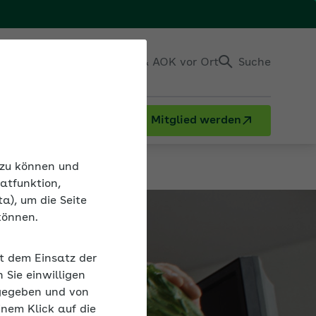
Einloggen
Kontakt & AOK vor Ort
Suche
Mitglied werden
n zu können und
atfunktion,
a), um die Seite
können.
it dem Einsatz der
Sie einwilligen
gegeben und von
inem Klick auf die