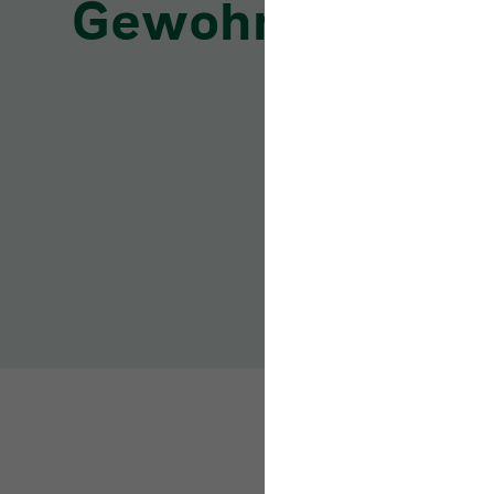
Das beste Rezept für 
entspannt bleiben, au
Beschäftigte bei der A
körperlich in Bestform
ungesunde Entscheidun
reichlich Kalorien. W
problematisch für die 
Gewohnheiten zu etabl
Challenge akzeptie