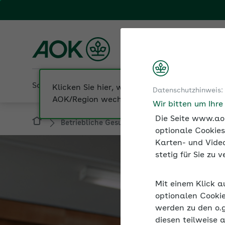
Fachportal für Arbeitgeber
AOK Nordost
Sozialversicherung
Betriebliche Gesundheit
Datenschutzhinweis:
Betriebliche Gesundheit
Gesundes Essen be
Wir bitten um Ihr
Die Seite www.aok
optionale Cookies
Karten- und Video
stetig für Sie zu
Mit einem Klick a
optionalen Cookie
werden zu den o.
diesen teilweise 