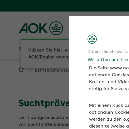
Fachportal für Arbeitgeber
AOK Hessen
Sozialversicherung
Betriebliche Gesundheit
Datenschutzhinweis:
Betriebliche Gesundheit
Suchtprävention b
Wir bitten um Ihr
Die Seite www.aok
optionale Cookies
Karten- und Video
stetig für Sie zu
Suchtprävention und Ab
Mit einem Klick a
Der häufigste Suchtmittelmissbrauch bei der Ar
optionalen Cookie
vor. Suchtmittelkonsum ist für die Betriebssiche
werden zu den o.
schwerwiegendes Problem.
diesen teilweise 