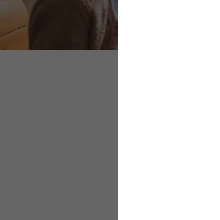
Als Arbeitgeber S
Den Dialog suchen
Vereinbarungen tr
Schulungen und ex
Praxishilfe der DH