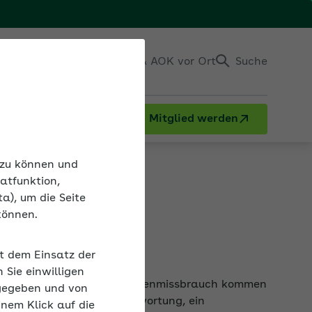
Einloggen
Kontakt & AOK vor Ort
Suche
Mitglied werden
it
n zu können und
atfunktion,
a), um die Seite
können.
it dem Einsatz der
legale Drogen und Medikamentenmissbrauch kommen
Sie einwilligen
iko und einer hohen Verantwortung, ein
gegeben und von
inem Klick auf die