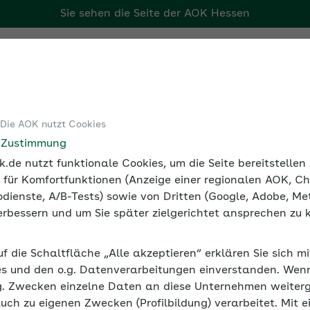
Sie sehen die Seite der
AOK Hessen
Tools
Medien und Seminare
 Die AOK nutzt Cookies
ei der Arbeit
Suchtprävention und Abhängigkeit bei der Arbe
e Zustimmung
.de nutzt funktionale Cookies, um die Seite bereitstelle
 für Komfortfunktionen (Anzeige einer regionalen AOK, Ch
dienste, A/B-Tests) sowie von Dritten (Google, Adobe, Met
 verbessern und um Sie später zielgerichtet ansprechen zu 
hängigkeit bei der Arbeit
uf die Schaltfläche „Alle akzeptieren“ erklären Sie sich m
beit geht auf Nikotin und Alkohol zurück. Doch auch il
s und den o.g. Datenverarbeitungen einverstanden. Wenn 
rheit, insbesondere an Arbeitsplätzen mit hohem Unfallris
g. Zwecken einzelne Daten an diese Unternehmen weiter
auch zu eigenen Zwecken (Profilbildung) verarbeitet. Mit e