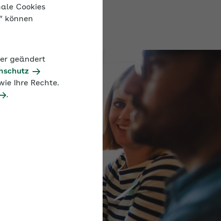
nale Cookies
n“ können
der geändert
nschutz
ie Ihre Rechte.
.