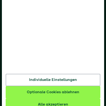
AOK Bayern
AOK Bremen/Bremerhaven
AOK Hessen
AOK Niedersachsen
AOK Nordost
AOK NordWest
AOK PLUS
AOK Rheinland-Pfalz/Saarland
AOK Rheinland/Hamburg
Individuelle Einstellungen
AOK Sachsen-Anhalt
Optionale Cookies ablehnen
Alle akzeptieren