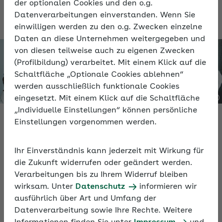
der optionalen Cookies und den o.g.
für den Personaleinsatz bei Dritten gelten.
Datenverarbeitungen einverstanden. Wenn Sie
einwilligen werden zu den o.g. Zwecken einzelne
Daten an diese Unternehmen weitergegeben und
von diesen teilweise auch zu eigenen Zwecken
(Profilbildung) verarbeitet. Mit einem Klick auf die
Schaltfläche „Optionale Cookies ablehnen“
werden ausschließlich funktionale Cookies
eingesetzt. Mit einem Klick auf die Schaltfläche
„Individuelle Einstellungen“ können persönliche
Einstellungen vorgenommen werden.
Video
Ihr Einverständnis kann jederzeit mit Wirkung für
die Zukunft widerrufen oder geändert werden.
Personaleinsatz bei anderen Arbeitgebern
Verarbeitungen bis zu Ihrem Widerruf bleiben
wirksam. Unter
Datenschutz
informieren wir
Das Video erläutert die Besonderheiten und
ausführlich über Art und Umfang der
Regelungen für den Einsatz von Beschäftigten bei
Datenverarbeitung sowie Ihre Rechte. Weitere
Dritten und liefert praktische Tipps für den