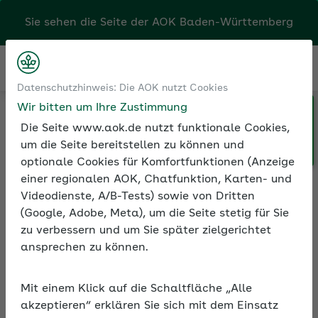
Sie sehen die Seite der
AOK Baden-Württemberg
Kontakt
Menü
Datenschutzhinweis: Die AOK nutzt Cookies
Wir bitten um Ihre Zustimmung
Klicken Sie hier, wenn Sie Ihre
Medien und Seminare
Seminarvideos
AOK/Region wechseln möchten.
Die Seite www.aok.de nutzt funktionale Cookies,
Seminarvideos Sozialversicherung
um die Seite bereitstellen zu können und
Seminarvideo: Personaleinsatz bei anderen Arbeitgebern
optionale Cookies für Komfortfunktionen (Anzeige
einer regionalen AOK, Chatfunktion, Karten- und
Videodienste, A/B-Tests) sowie von Dritten
(Google, Adobe, Meta), um die Seite stetig für Sie
Seminarvideo:
zu verbessern und um Sie später zielgerichtet
Personaleinsatz bei
ansprechen zu können.
anderen Arbeitgebern
In rund 90 Minuten erfahren Sie im Video,
Mit einem Klick auf die Schaltfläche „Alle
welche Regelungen und Voraussetzungen
akzeptieren“ erklären Sie sich mit dem Einsatz