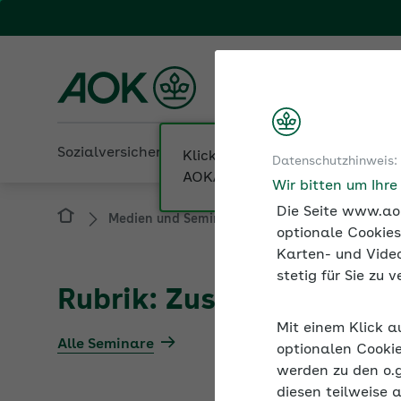
Fachportal für Arbeitgeber
AOK Baden-Württembe
Sozialversicherung
Betriebliche Gesundheit
Klicken Sie hier, wenn Sie Ihre
Datenschutzhinweis:
AOK/Region wechseln möchten
Wir bitten um Ihr
Medien und Seminare
Informationen zur S
Die Seite www.aok
optionale Cookies
Karten- und Video
Rubrik: Zusammenarbei
stetig für Sie zu
Alle Seminare
Mit einem Klick a
optionalen Cookie
werden zu den o.
diesen teilweise 