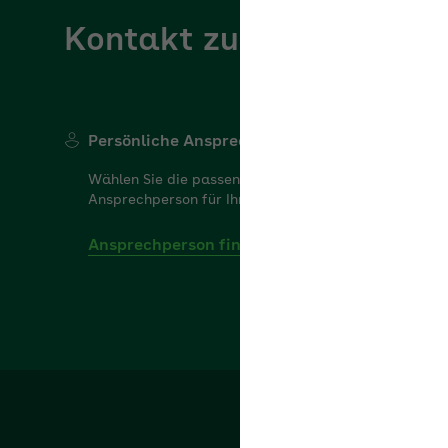
Kontakt zur AOK Baden
Persönliche Ansprechperson
Kontakt
Wählen Sie die passende
Haben Sie
Ansprechperson für Ihr Anliegen.
Wir sind g
Ansprechperson finden
Zum Kon