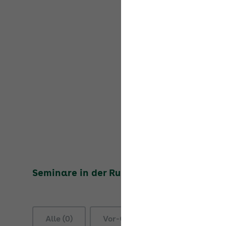
Seminare in der Rubrik
Zusammenarbeit 
Alle (0)
Vor-Ort-Seminare (0)
On