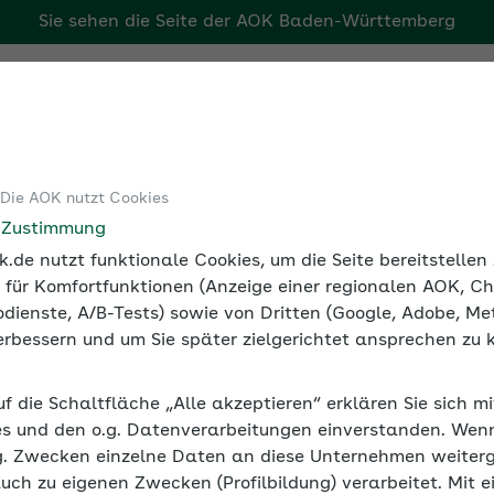
rg
Tools
Medien und Seminare
Arbeitgebermagazin
 Die AOK nutzt Cookies
.
e Zustimmung
eminarreihe
.de nutzt funktionale Cookies, um die Seite bereitstelle
 für Komfortfunktionen (Anzeige einer regionalen AOK, Ch
dienste, A/B-Tests) sowie von Dritten (Google, Adobe, Met
t der Generationen
 verbessern und um Sie später zielgerichtet ansprechen zu 
uf die Schaltfläche „Alle akzeptieren“ erklären Sie sich m
s und den o.g. Datenverarbeitungen einverstanden. Wenn 
g. Zwecken einzelne Daten an diese Unternehmen weiter
auch zu eigenen Zwecken (Profilbildung) verarbeitet. Mit e