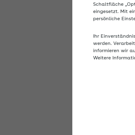
Beschreibung
Schaltfläche „Op
eingesetzt. Mit e
Erfahren Sie im Onli
persönliche Eins
verschiedenen Alters 
spezielle Übungen, fü
gelingt.
Ihr Einverständni
werden. Verarbeit
informieren wir a
Sollte das Online-Se
Weitere Informati
ausgebucht sein, fin
.