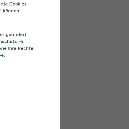
nale Cookies
n“ können
 Menschen
uge, beispielsweise
nderen Unternehmen
der geändert
nschutz
ie Ihre Rechte.
rbeit" am 19.2.
.
eich
Seminarvideos