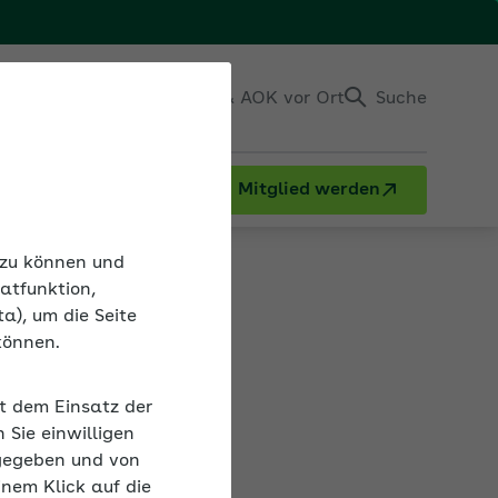
Einloggen
Kontakt & AOK vor Ort
Suche
Mitglied werden
n zu können und
atfunktion,
a), um die Seite
können.
it dem Einsatz der
Sie einwilligen
gegeben und von
inem Klick auf die