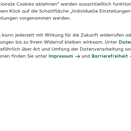
tionale Cookies ablehnen“ werden ausschließlich funktio
inem Klick auf die Schaltfläche „Individuelle Einstellunge
ne-Seminar, welche Faktoren für die Zusammenarbeit von
tellungen vorgenommen werden.
entscheidend sind. Sie erhalten direkt umsetzbare Werkze
r Ihr Team und erfahren in Praxisbeispielen, wie es in a
s kann jederzeit mit Wirkung für die Zukunft widerrufen o
ungen bis zu Ihrem Widerruf bleiben wirksam. Unter
Date
usführlich über Art und Umfang der Datenverarbeitung sow
minar "GenZ und Babyboomer: So gelingt die Zusammena
onen finden Sie unter
Impressum
und
Barrierefreiheit
den Sie das Video der Veranstaltung ab dem 24.2. im Ber