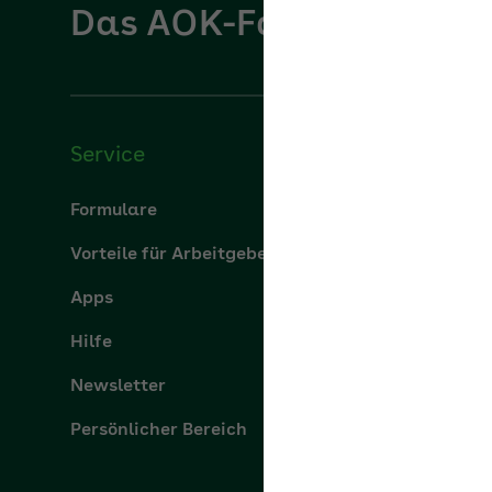
Das AOK-Fachportal für
Service
Über u
Formulare
Über uns
Vorteile für Arbeitgeber
aok.de
Apps
Leistung
Hilfe
Karriere
Newsletter
Presse
Persönlicher Bereich