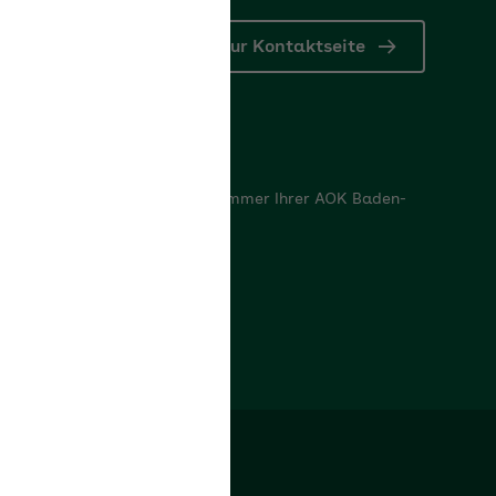
Zur Kontaktseite
nd Bankdaten
indungen sowie die Betriebsnummer Ihrer AOK Baden-
 für Sie bereit.
nd Bankdaten