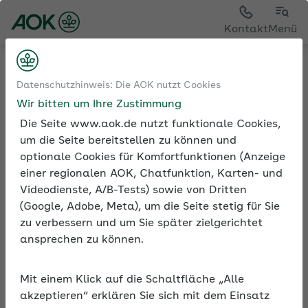
Sie sehen die Seite der
AOK Bayern
Kontakt
Menü
Sozialversicherung
Beschäftigung
Datenschutzhinweis: Die AOK nutzt Cookies
ausländischer Arbeitnehmer
Wir bitten um Ihre Zustimmung
Beschäftigung von Nicht-EU-Bürgern
Die Seite www.aok.de nutzt funktionale Cookies,
um die Seite bereitstellen zu können und
optionale Cookies für Komfortfunktionen (Anzeige
einer regionalen AOK, Chatfunktion, Karten- und
Videodienste, A/B-Tests) sowie von Dritten
(Google, Adobe, Meta), um die Seite stetig für Sie
Beschäftigung von Nicht-
zu verbessern und um Sie später zielgerichtet
EU-Bürgern
ansprechen zu können.
Für Unternehmen, die Fachkräfte aus dem Nicht-EU-
Ausland anwerben wollen, sind Informationen über
Mit einem Klick auf die Schaltfläche „Alle
die Zugangsmöglichkeiten zum deutschen
akzeptieren“ erklären Sie sich mit dem Einsatz
Arbeitsmarkt wichtig. Menschen aus sogenannten