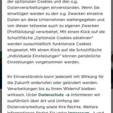
der optionalen Cookies und den o.g.
Drittstaaten (Staatsangehörige aus dem Nicht-EU-
Datenverarbeitungen einverstanden. Wenn Sie
Ausland) benötigen in der Regel eine Aufenthalts-
einwilligen werden zu den o.g. Zwecken einzelne
und eine Arbeitserlaubnis. Für sie ist das
Daten an diese Unternehmen weitergegeben und
Aufenthaltsgesetz maßgeblich. Es kommt jedoch im
von diesen teilweise auch zu eigenen Zwecken
Detail darauf an, aus welchem Drittstaat die
(Profilbildung) verarbeitet. Mit einem Klick auf die
potenziellen Beschäftigten kommen.
Schaltfläche „Optionale Cookies ablehnen“
werden ausschließlich funktionale Cookies
eingesetzt. Mit einem Klick auf die Schaltfläche
„Individuelle Einstellungen“ können persönliche
Einstellungen vorgenommen werden.
Ihr Einverständnis kann jederzeit mit Wirkung für
die Zukunft widerrufen oder geändert werden.
Verarbeitungen bis zu Ihrem Widerruf bleiben
wirksam. Unter
Datenschutz
informieren wir
ausführlich über Art und Umfang der
Fachkräfte aus Drittstaaten
Datenverarbeitung sowie Ihre Rechte. Weitere