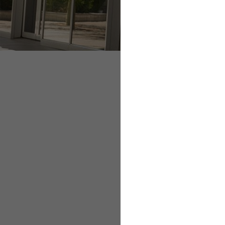
Deutschland auf d
Tipps für gesunde 
Ökologischen Fußa
Sportler unterstüt
Tipps für nachhalt