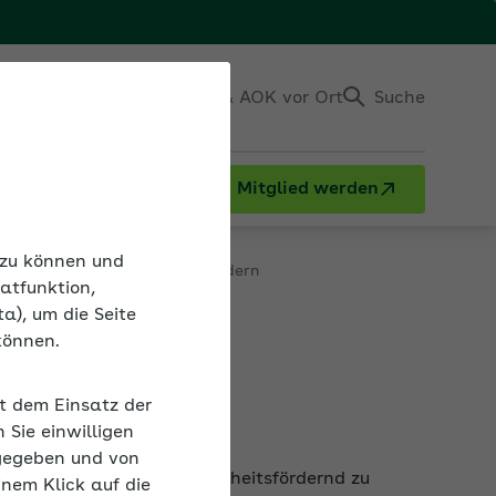
Einloggen
Kontakt & AOK vor Ort
Suche
Mitglied werden
eduzieren und Gesundheit fördern
n zu können und
atfunktion,
a), um die Seite
können.
eren und
it dem Einsatz der
Sie einwilligen
h und gleichzeitlich gesundheitsfördernd zu
gegeben und von
inem Klick auf die