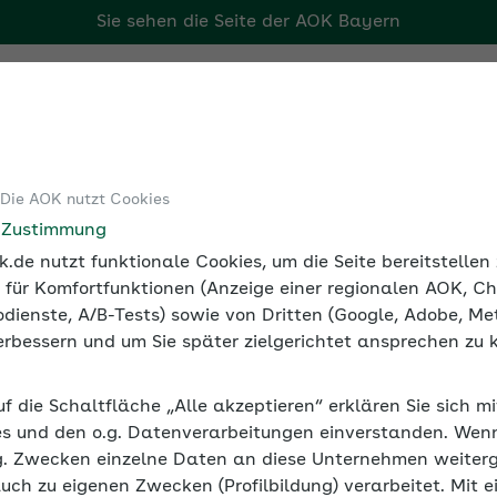
Sie sehen die Seite der
AOK Bayern
Tools
Medien und Seminare
 Die AOK nutzt Cookies
im Unternehmen
Mobilität im Unternehmen: CO2-Fußabdruck r
e Zustimmung
.de nutzt funktionale Cookies, um die Seite bereitstelle
 für Komfortfunktionen (Anzeige einer regionalen AOK, Ch
dienste, A/B-Tests) sowie von Dritten (Google, Adobe, Met
 verbessern und um Sie später zielgerichtet ansprechen zu 
en: CO2-Fußabdruck reduzi
uf die Schaltfläche „Alle akzeptieren“ erklären Sie sich m
s und den o.g. Datenverarbeitungen einverstanden. Wenn 
ehmen. Es gibt viele Möglichkeiten, sich umweltverträglic
g. Zwecken einzelne Daten an diese Unternehmen weiter
auch zu eigenen Zwecken (Profilbildung) verarbeitet. Mit e