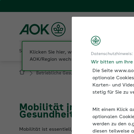
Fachportal für Arbeitgeber
AOK Bayern
Sozialversicherung
Betriebliche Gesundheit
Datenschutzhinweis:
Betriebliche Gesundheit
Nachhaltigkeit 
Wir bitten um Ihr
Die Seite www.aok
optionale Cookies
Karten- und Video
stetig für Sie zu
Mobilität im Unternehm
Gesundheit fördern
Mit einem Klick a
optionalen Cookie
Mobilität ist essentiell, für Menschen wie Untern
werden zu den o.
bewegen, von, zur und bei der Arbeit.
diesen teilweise 