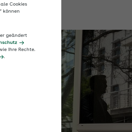
nale Cookies
n“ können
der geändert
nschutz
ie Ihre Rechte.
.