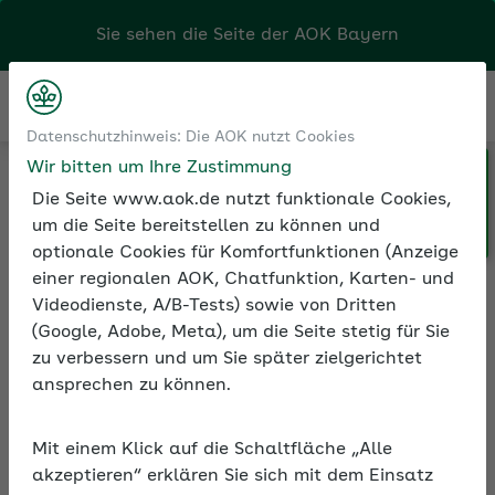
Sie sehen die Seite der
AOK Bayern
Kontakt
Menü
Betriebliche Gesundheit
Bewegung am
Datenschutzhinweis: Die AOK nutzt Cookies
Arbeitsplatz
Mit dem Rad zur Arbeit
Wir bitten um Ihre Zustimmung
Die Seite www.aok.de nutzt funktionale Cookies,
um die Seite bereitstellen zu können und
optionale Cookies für Komfortfunktionen (Anzeige
einer regionalen AOK, Chatfunktion, Karten- und
Videodienste, A/B-Tests) sowie von Dritten
Mit dem Rad zur Arbeit
(Google, Adobe, Meta), um die Seite stetig für Sie
zu verbessern und um Sie später zielgerichtet
Wer regelmäßig mit dem Rad zur Arbeit fährt, stärkt
ansprechen zu können.
die eigene Gesundheit und spart CO2 ein – ein
Gewinn auch für die Umwelt. Arbeitgeber können
Beschäftigte motivieren, indem sie beispielsweise
Mit einem Klick auf die Schaltfläche „Alle
Fahrradständer aufstellen und
akzeptieren“ erklären Sie sich mit dem Einsatz
Umkleidemöglichkeiten anbieten.