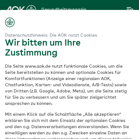
Zum
Gesundheitsmagazin
Hauptinhalt
springen
Magazin
Fitness
„Die Chancengleichheit im Sport beginnt im Kopf“
Datenschutzhinweis: Die AOK nutzt Cookies
Wir bitten um Ihre
Zustimmung
Fitness
Die Seite www.aok.de nutzt funktionale Cookies, um die
„Die
Seite bereitstellen zu können und optionale Cookies für
Komfortfunktionen (Anzeige einer regionalen AOK,
Chatfunktion, Karten- und Videodienste, A/B-Tests) sowie
Chancengleichheit
von Dritten (z.B. Google, Adobe, Meta), um die Seite stetig
für Sie zu verbessern und um Sie später zielgerichtet
im Sport beginnt im
ansprechen zu können.
Mit einem Klick auf die Schaltfläche „Alle akzeptieren“
Kopf“
erklären Sie sich mit dem Einsatz der optionalen Cookies
und den o.g. Datenverarbeitungen einverstanden. Wenn Sie
einwilligen werden zu den o.g. Zwecken einzelne Daten an