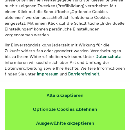
diese Unternehmen weitergegeben und von diesen teilweise
Veröffentlicht am:
18.06.2026
6 Minuten Lesedauer
von
Julia Ehlers
auch zu eigenen Zwecken (Profilbildung) verarbeitet. Mit
einem Klick auf die Schaltfläche „Optionale Cookies
Sport soll verbinden, doch nicht alle haben
ablehnen“ werden ausschließlich funktionale Cookies
eingesetzt. Mit einem Klick auf die Schaltfläche „Individuelle
die gleichen Chancen. Im Interview erklärt
Einstellungen“ können persönliche Einstellungen
Dr. Heidi Scheffel, Queer-Beauftragte beim
vorgenommen werden.
Landessportbund NRW, welche Hürden es
Ihr Einverständnis kann jederzeit mit Wirkung für die
gibt, warum viele aussteigen und wie
Zukunft widerrufen oder geändert werden. Verarbeitungen
bis zu Ihrem Widerruf bleiben wirksam. Unter
Datenschutz
Vereine Teilhabe konkret verbessern
informieren wir ausführlich über Art und Umfang der
können.
Datenverarbeitung sowie Ihre Rechte. Weitere Informationen
finden Sie unter
Impressum
und
Barrierefreiheit
.
Fachlich geprüft
Alle akzeptieren
Optionale Cookies ablehnen
Ausgewählte akzeptieren