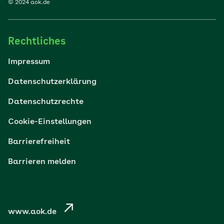
© 2024 aok.de
Familie
Rechtliches
Reisen
Impressum
Wohlbefinden
Datenschutzerklärung
Datenschutzrechte
Körper & Psyche
Cookie-Einstellungen
Digital gesund
Barrierefreiheit
Barrieren melden
Nachhaltigkeit
Pflege
www.aok.de